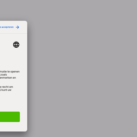
bij
eding
er te
en van
ls
en in
len.
ters