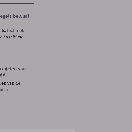
 regels bewust
els, techniek
 dagelijkse
tregelen van
egd
elen van de
ndse