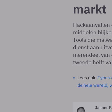
markt
Hackaanvallen 
middelen blijke
Tools die malw
dienst aan uit
merendeel van d
tweede helft van
Lees ook:
Cybero
de hele wereld,
Jasper B