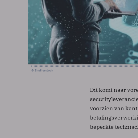
© Shutterstock
Dit komt naar vor
securityleveranci
voorzien van kant
betalingsverwerki
beperkte technisch