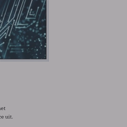
met
e uit.