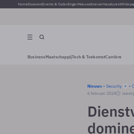
Home
Dossiers
Events & Opleidingen
Nieuwsbrieven
Vacatures
Whitepa
Business
Maatschappij
Tech & Toekomst
Carrière
Nieuws
Security
6 februari 2024
leesti
Dienst
domine