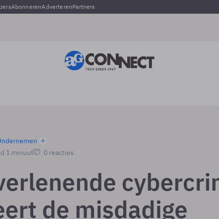
pers
Abonneren
Adverteren
Partners
Ondernemen
jd 1 minuut
0 reacties
verlenende cybercr
ert de misdadige