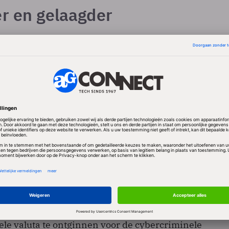
er en gelaagder
delijke manier van functionaliteit aanbieden, heeft 
 voor legitieme doeleinden ook al voor flinke verbr
rgd. De lat voor ondernemen komt daarvoor flink lag
k voor cybercrimineel 'ondernemen'.
dustrie voor cybercriminelen uit zich in diverse lag
n. Zo is niet alleen de uiteindelijke ransomware, die
elt en dan losgeld eist, als dienst af te nemen. Ook a
jgen zijn zogeheten malwareloaders, die binnendring
n dan andere, meer taakgerichte malware binnenha
ng malware kan dan uit ransomware bestaan of uit
tominers, die de rekencapaciteit van gehackte compu
ele valuta te ontginnen voor de cybercriminele