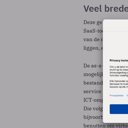
Veel bred
Deze gebruiksvrien
SaaS-toepassingen
van de markt gezo
liggen, en dus oo
De as-a-Service in
mogelijke aanvalle
bestanden versleut
service te verkri
ICT-omgevingen e
Die volgende ladi
bijvoorbeeld cryp
benutten om virtu