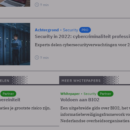
7 min
Achtergrond
Security
PRO
Security in 2022: cybercriminaliteit profess
Experts delen cybersecurityverwachtingen voor 2
7 min
ELEN
MEER WHITEPAPERS
Partner
Whitepaper
Security
Partner
ereiniteit
Voldoen aan BIO2
ies je grootste risico zijn.
Een uitgebreide gids over BIO2, het 
informatiebeveiligingsframework voo
Nederlandse overheidsorganisaties