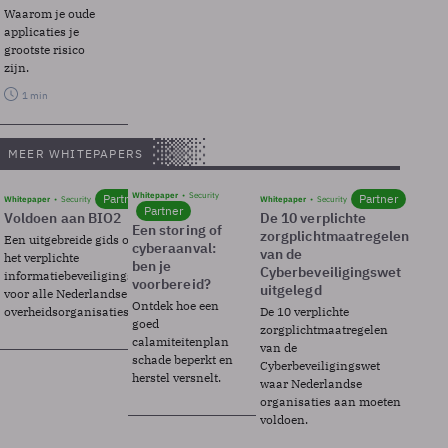
Waarom je oude
applicaties je
grootste risico
zijn.
1 min
MEER WHITEPAPERS
Whitepaper
Security
Partner
Partner
Whitepaper
Security
Whitepaper
Security
Partner
Voldoen aan BIO2
De 10 verplichte
Een storing of
zorgplichtmaatregelen
Een uitgebreide gids over BIO2,
cyberaanval:
van de
het verplichte
ben je
Cyberbeveiligingswet
informatiebeveiligingsframework
voorbereid?
uitgelegd
voor alle Nederlandse
Ontdek hoe een
overheidsorganisaties.
De 10 verplichte
goed
zorgplichtmaatregelen
calamiteitenplan
van de
schade beperkt en
Cyberbeveiligingswet
herstel versnelt.
waar Nederlandse
organisaties aan moeten
voldoen.