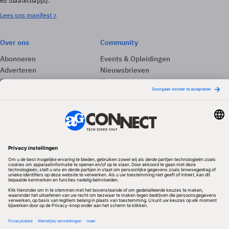
en maatschappij.
Lees ons manifest >
Over ons
Community
Abonneren
Events & Opleidingen
Adverteren
Nieuwsbrieven
Contact
Vacatures
Colofon
Whitepapers
Onze app
Privacyinstellingen
Volg ons
Redactionele partner