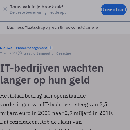
Jouw vak in je broekzak!
Download
De beste leeservaring met de app
Business
Maatschappij
Tech & Toekomst
Carrière
Nieuws
Procesmanagement
2 mei 2012
leestijd 1 minuut
0 reacties
IT-bedrijven wachten
langer op hun geld
Het totaal bedrag aan openstaande
vorderingen van IT-bedrijven steeg van 2,5
miljard euro in 2009 naar 2,9 miljard in 2010.
Dat concludeert Rob de Haan van