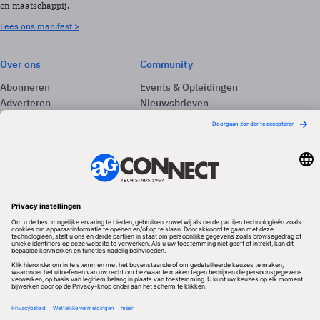
en maatschappij.
Lees ons manifest >
Over ons
Community
Abonneren
Events & Opleidingen
Adverteren
Nieuwsbrieven
Contact
Vacatures
Colofon
Whitepapers
Onze app
Privacyinstellingen
Volg ons
Redactionele partner