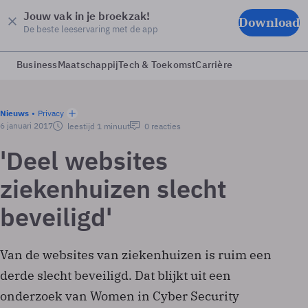
Jouw vak in je broekzak!
Download
De beste leeservaring met de app
Business
Maatschappij
Tech & Toekomst
Carrière
Nieuws
Privacy
6 januari 2017
leestijd 1 minuut
0 reacties
'Deel websites
ziekenhuizen slecht
beveiligd'
Van de websites van ziekenhuizen is ruim een
derde slecht beveiligd. Dat blijkt uit een
onderzoek van Women in Cyber Security