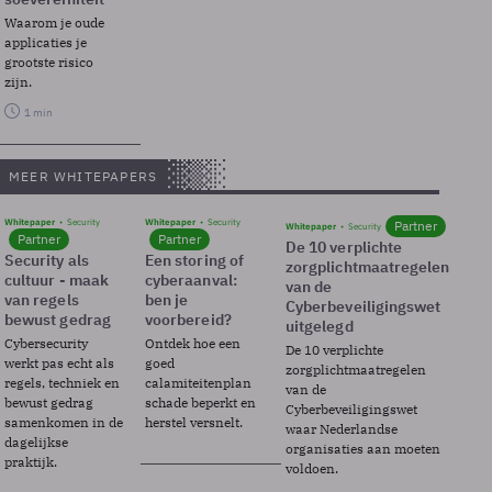
Waarom je oude
applicaties je
grootste risico
zijn.
1 min
MEER WHITEPAPERS
Whitepaper
Security
Whitepaper
Security
Partner
Whitepaper
Security
Partner
Partner
De 10 verplichte
Security als
Een storing of
zorgplichtmaatregelen
cultuur - maak
cyberaanval:
van de
van regels
ben je
Cyberbeveiligingswet
bewust gedrag
voorbereid?
uitgelegd
Cybersecurity
Ontdek hoe een
De 10 verplichte
werkt pas echt als
goed
zorgplichtmaatregelen
regels, techniek en
calamiteitenplan
van de
bewust gedrag
schade beperkt en
Cyberbeveiligingswet
samenkomen in de
herstel versnelt.
waar Nederlandse
dagelijkse
organisaties aan moeten
praktijk.
voldoen.