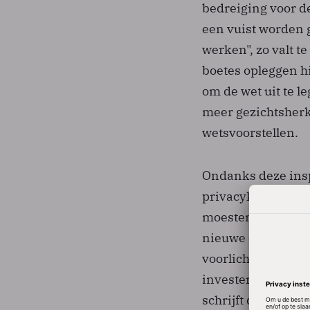
bedreiging voor d
een vuist worden 
werken", zo valt t
boetes opleggen h
om de wet uit te 
meer gezichtsherk
wetsvoorstellen.
Ondanks deze insp
privacyklachten v
moesten daarnaast
nieuwe onderzoeke
voorlichting aan b
investering in de c
schrijft de organis