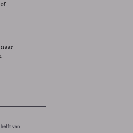
 of
 naar
n
 helft van