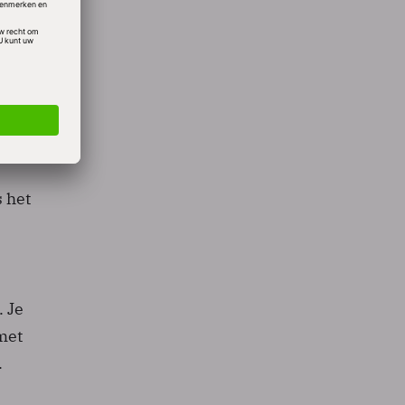
 als
n. AP-
s het
. Je
met
.