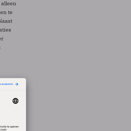
 alleen
en te
 Naast
aties
er
4
ijven
nig
or
e
zo