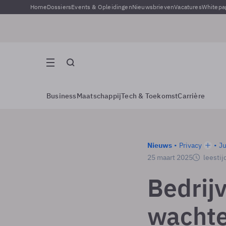
Home
Dossiers
Events & Opleidingen
Nieuwsbrieven
Vacatures
Whitepa
Business
Maatschappij
Tech & Toekomst
Carrière
Nieuws
Privacy
Ju
25 maart 2025
leestij
Bedrij
wachte