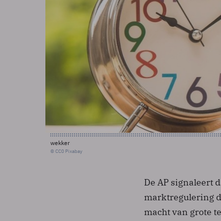
wekker
© CC0 Pixabay
De AP signaleert 
marktregulering d
macht van grote t