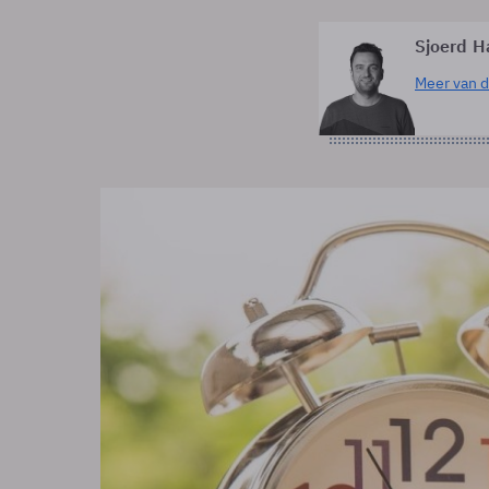
Sjoerd H
Meer van d