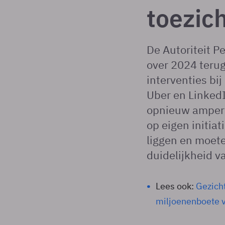
toezic
De Autoriteit P
over 2024 terug
interventies bij
Uber en LinkedI
opnieuw amper 
op eigen initiat
liggen en moete
duidelijkheid v
Lees ook:
Gezicht
miljoenenboete 