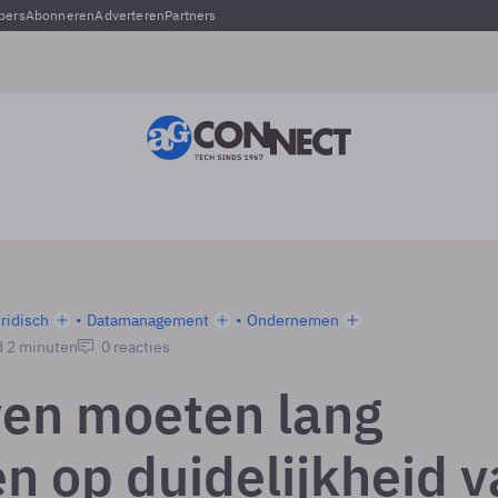
pers
Abonneren
Adverteren
Partners
ridisch
Datamanagement
Ondernemen
d 2 minuten
0 reacties
ven moeten lang
n op duidelijkheid v