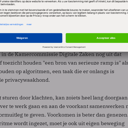
oezicht
 dat in het verslag wordt opgemerkt dat de AP ‘zo goed
 om op eigen initiatief privacyonderzoeken te starte
olfsen legde in oktober 2024
tijdens een
k
in de Kamercommissie Digitale Zaken nog uit dat
ef toezicht houden "een bron van serieuze ramp is" al
ouden op algoritmen, een taak die er onlangs is
de privacywaakhond.
aat sturen door klachten, kan zoiets heel lang doorgaan
ever te werk gaan en aan de voorkant samenwerken 
ormuitleg te geven. Voorkomen is beter dan genezen
itme wordt ingezet, moet je ook uit eigen beweging