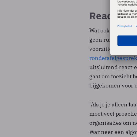
Reactief t
Wat ook opvalt, is
geen ruimte’ heeft
voorzitter Aleid W
rondetafelgespre
uitsluitend reacti
gaat om toezicht h
bijgekomen voor 
"Als je je alleen l
moet veel proacti
organisaties om n
Wanneer een algor