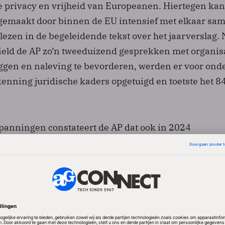
e privacy en vrijheid van Europeanen. Hiertegen kan
gemaakt door binnen de EU intensief met elkaar sam
e lezen in de begeleidende tekst over het jaarverslag.
ield de AP zo’n tweeduizend gesprekken met organis
leggen en naleving te bevorderen, werden er voor ond
enning juridische kaders opgetuigd en toetste het 8
anningen constateert de AP dat ook in 2024
an mensen langer dan wenselijk bleven liggen, bedr
 lang wachten op duidelijkheid, en de AP kon te wei
n starten. Er was bovendien te weinig capaciteit vo
edrijven en toezicht bij AI en algoritmes. Een serieuz
apaciteit van de AP is en blijft wat dat betreft nodig, 
atie.