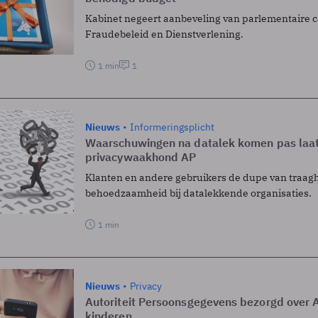
Kabinet negeert aanbeveling van parlementaire 
Fraudebeleid en Dienstverlening.
1 min
1
Nieuws
Informeringsplicht
Waarschuwingen na datalek komen pas laat e
privacywaakhond AP
Klanten en andere gebruikers de dupe van traagh
behoedzaamheid bij datalekkende organisaties.
1 min
Nieuws
Privacy
Autoriteit Persoonsgegevens bezorgd over A
kinderen