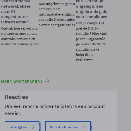
Van traditioneel
NIS 2-richtlijn
Een uitgebreide gids over BIO2,
netwerkbeheer
uitgelegd: een
het verplichte
naar AI
uitgebreide gids
informatiebeveiligingsframework
aangestuurde
voor compliance
voor alle Nederlandse
infrastructuur
Ben je compliant
overheidsorganisaties.
Ontdek hoe self-driving
met de NIS 2-
netwerken zorgen voor
richtlijn? Hier vind
controle, eenvoud en
je een uitgebreide
toekomstbestendigheid.
gids over de NIS 2-
richtlijn die je
helpt dit te
realiseren.
MEER WHITEPAPERS
Reacties
Om een reactie achter te laten is een account
vereist.
Inloggen
Word abonnee