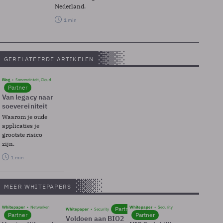
Nederland.
1 min
GERELATEERDE ARTIKELEN
Blog
Soevereinteit, Cloud
Partner
Van legacy naar
soevereiniteit
Waarom je oude
applicaties je
grootste risico
zijn.
1 min
MEER WHITEPAPERS
Whitepaper
Netwerken
Whitepaper
Security
Partner
Whitepaper
Security
Partner
Partner
Voldoen aan BIO2