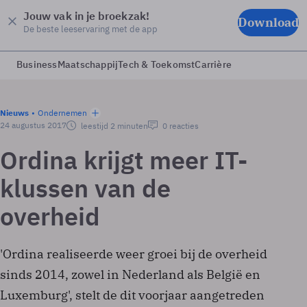
Jouw vak in je broekzak!
Download
De beste leeservaring met de app
Business
Maatschappij
Tech & Toekomst
Carrière
Nieuws
Ondernemen
24 augustus 2017
leestijd 2 minuten
0 reacties
Ordina krijgt meer IT-
klussen van de
overheid
'Ordina realiseerde weer groei bij de overheid
sinds 2014, zowel in Nederland als België en
Luxemburg', stelt de dit voorjaar aangetreden