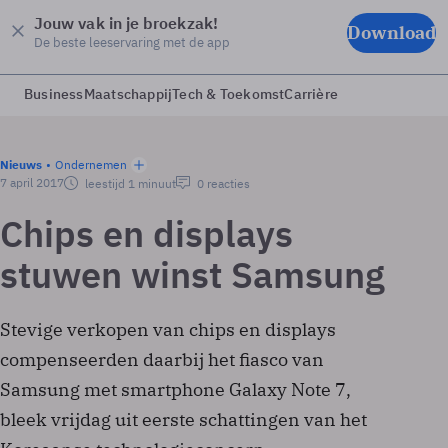
Jouw vak in je broekzak!
Download
De beste leeservaring met de app
Business
Maatschappij
Tech & Toekomst
Carrière
Nieuws
Ondernemen
7 april 2017
leestijd 1 minuut
0 reacties
Chips en displays
stuwen winst Samsung
Stevige verkopen van chips en displays
compenseerden daarbij het fiasco van
Samsung met smartphone Galaxy Note 7,
bleek vrijdag uit eerste schattingen van het