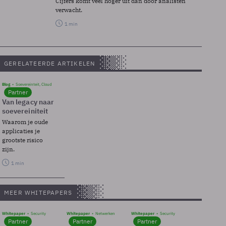
Cijfers komt veel hoger uit dan door analisten
verwacht.
1 min
GERELATEERDE ARTIKELEN
Blog
Soevereinteit, Cloud
Partner
Van legacy naar
soevereiniteit
Waarom je oude
applicaties je
grootste risico
zijn.
1 min
MEER WHITEPAPERS
Whitepaper
Security
Whitepaper
Netwerken
Whitepaper
Security
Partner
Partner
Partner