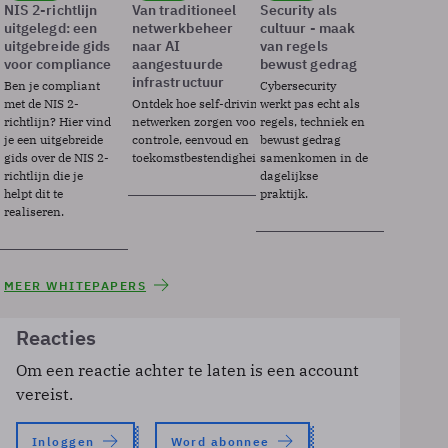
NIS 2-richtlijn
Van traditioneel
Security als
uitgelegd: een
netwerkbeheer
cultuur - maak
uitgebreide gids
naar AI
van regels
voor compliance
aangestuurde
bewust gedrag
infrastructuur
Ben je compliant
Cybersecurity
met de NIS 2-
Ontdek hoe self-driving
werkt pas echt als
richtlijn? Hier vind
netwerken zorgen voor
regels, techniek en
je een uitgebreide
controle, eenvoud en
bewust gedrag
gids over de NIS 2-
toekomstbestendigheid.
samenkomen in de
richtlijn die je
dagelijkse
helpt dit te
praktijk.
realiseren.
MEER WHITEPAPERS
Reacties
Om een reactie achter te laten is een account
vereist.
Inloggen
Word abonnee