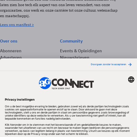
laten zien hoe tech elk aspect van ons leven verandert, van onze
organisaties, ons werk en onze carrière tot onze cultuur, wetenschap
en maatschappij.
Lees ons manifest >
Over ons
Community
Abonneren
Events & Opleidingen
Adverteren
Nieuwsbrieven
Contact
Vacatures
Colofon
Whitepapers
Onze app
Privacyinstellingen
Volg ons
Redactionele partner