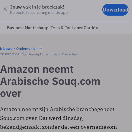
Jouw vak in je broekzak!
Download
De beste leeservaring met de app
Business
Maatschappij
Tech & Toekomst
Carrière
Nieuws
Ondernemen
28 maart 2017
leestijd 1 minuut
0 reacties
Amazon neemt
Arabische Souq.com
over
Amazon neemt zijn Arabische branchegenoot
Souq.com over. Dat werd dinsdag
bekendgemaakt zonder dat een overnamesom