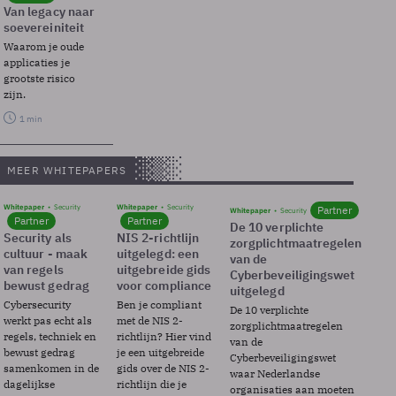
Van legacy naar
soevereiniteit
Waarom je oude
applicaties je
grootste risico
zijn.
1 min
MEER WHITEPAPERS
Whitepaper
Security
Whitepaper
Security
Partner
Whitepaper
Security
Partner
Partner
De 10 verplichte
Security als
NIS 2-richtlijn
zorgplichtmaatregelen
cultuur - maak
uitgelegd: een
van de
van regels
uitgebreide gids
Cyberbeveiligingswet
bewust gedrag
voor compliance
uitgelegd
Cybersecurity
Ben je compliant
De 10 verplichte
werkt pas echt als
met de NIS 2-
zorgplichtmaatregelen
regels, techniek en
richtlijn? Hier vind
van de
bewust gedrag
je een uitgebreide
Cyberbeveiligingswet
samenkomen in de
gids over de NIS 2-
waar Nederlandse
dagelijkse
richtlijn die je
organisaties aan moeten