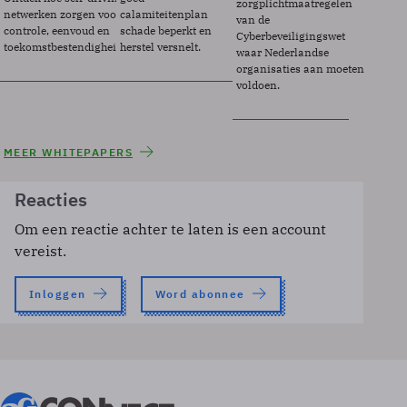
zorgplichtmaatregelen
netwerken zorgen voor
calamiteitenplan
van de
controle, eenvoud en
schade beperkt en
Cyberbeveiligingswet
toekomstbestendigheid.
herstel versnelt.
waar Nederlandse
organisaties aan moeten
voldoen.
MEER WHITEPAPERS
Reacties
Om een reactie achter te laten is een account
vereist.
Inloggen
Word abonnee