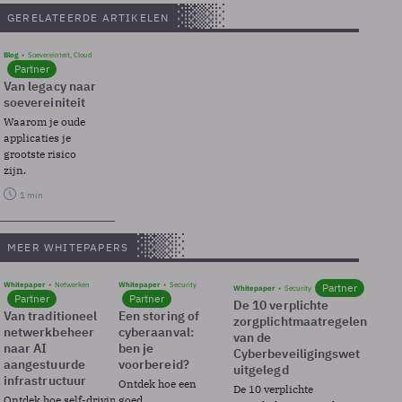
GERELATEERDE ARTIKELEN
Blog
Soevereinteit, Cloud
Partner
Van legacy naar
soevereiniteit
Waarom je oude
applicaties je
grootste risico
zijn.
1 min
MEER WHITEPAPERS
Whitepaper
Netwerken
Whitepaper
Security
Partner
Whitepaper
Security
Partner
Partner
De 10 verplichte
Van traditioneel
Een storing of
zorgplichtmaatregelen
netwerkbeheer
cyberaanval:
van de
naar AI
ben je
Cyberbeveiligingswet
aangestuurde
voorbereid?
uitgelegd
infrastructuur
Ontdek hoe een
De 10 verplichte
Ontdek hoe self-driving
goed