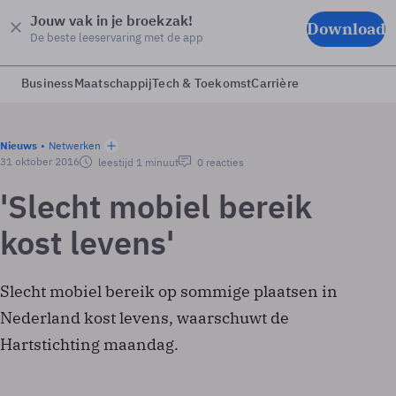
Jouw vak in je broekzak!
Download
De beste leeservaring met de app
Business
Maatschappij
Tech & Toekomst
Carrière
Nieuws
Netwerken
31 oktober 2016
leestijd 1 minuut
0 reacties
'Slecht mobiel bereik
kost levens'
Slecht mobiel bereik op sommige plaatsen in
Nederland kost levens, waarschuwt de
Hartstichting maandag.