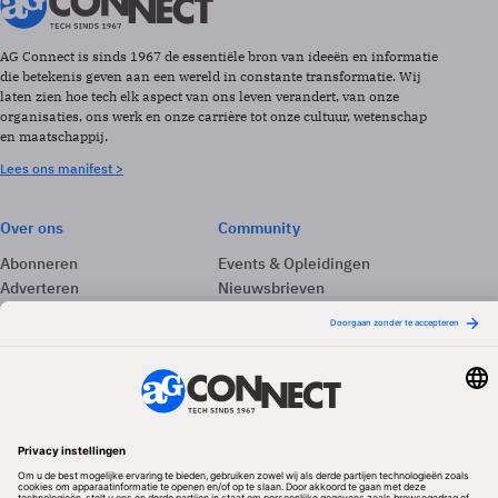
AG Connect is sinds 1967 de essentiële bron van ideeën en informatie
die betekenis geven aan een wereld in constante transformatie. Wij
laten zien hoe tech elk aspect van ons leven verandert, van onze
organisaties, ons werk en onze carrière tot onze cultuur, wetenschap
en maatschappij.
Lees ons manifest >
Over ons
Community
Abonneren
Events & Opleidingen
Adverteren
Nieuwsbrieven
Contact
Vacatures
Colofon
Whitepapers
Onze app
Privacyinstellingen
Volg ons