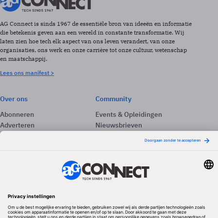
AG Connect is sinds 1967 de essentiële bron van ideeën en informatie
die betekenis geven aan een wereld in constante transformatie. Wij
laten zien hoe tech elk aspect van ons leven verandert, van onze
organisaties, ons werk en onze carrière tot onze cultuur, wetenschap
en maatschappij.
Lees ons manifest >
Over ons
Community
Abonneren
Events & Opleidingen
Adverteren
Nieuwsbrieven
Contact
Vacatures
Colofon
Whitepapers
Onze app
Privacyinstellingen
Volg ons