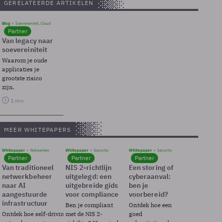
GERELATEERDE ARTIKELEN
Blog
Soevereinteit, Cloud
Partner
Van legacy naar
soevereiniteit
Waarom je oude
applicaties je
grootste risico
zijn.
1 min
MEER WHITEPAPERS
Whitepaper
Netwerken
Whitepaper
Security
Whitepaper
Security
Partner
Partner
Partner
Van traditioneel
NIS 2-richtlijn
Een storing of
netwerkbeheer
uitgelegd: een
cyberaanval:
naar AI
uitgebreide gids
ben je
aangestuurde
voor compliance
voorbereid?
infrastructuur
Ben je compliant
Ontdek hoe een
Ontdek hoe self-driving
met de NIS 2-
goed