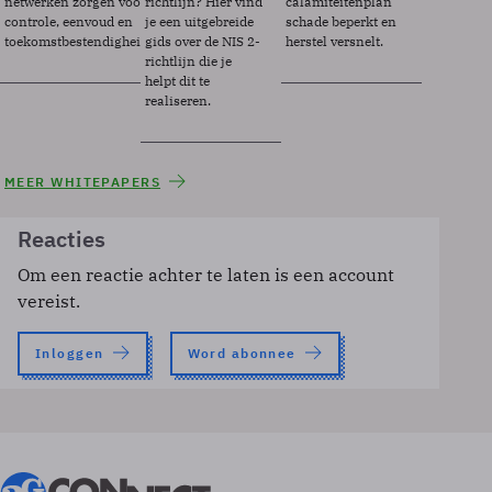
netwerken zorgen voor
richtlijn? Hier vind
calamiteitenplan
controle, eenvoud en
je een uitgebreide
schade beperkt en
toekomstbestendigheid.
gids over de NIS 2-
herstel versnelt.
richtlijn die je
helpt dit te
realiseren.
MEER WHITEPAPERS
Reacties
Om een reactie achter te laten is een account
vereist.
Inloggen
Word abonnee