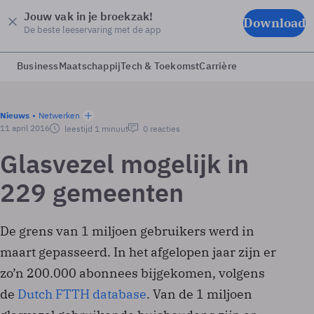
Jouw vak in je broekzak!
Download
De beste leeservaring met de app
Business
Maatschappij
Tech & Toekomst
Carrière
Nieuws
Netwerken
11 april 2016
leestijd 1 minuut
0 reacties
Glasvezel mogelijk in
229 gemeenten
De grens van 1 miljoen gebruikers werd in
maart gepasseerd. In het afgelopen jaar zijn er
zo’n 200.000 abonnees bijgekomen, volgens
de
Dutch FTTH database
. Van de 1 miljoen