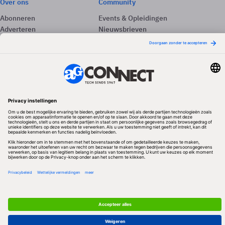
Over ons
Community
Abonneren
Events & Opleidingen
Adverteren
Nieuwsbrieven
Contact
Vacatures
Colofon
Whitepapers
Onze app
Privacyinstellingen
Volg ons
Redactionele partner
Algemene Voorwaarden & Copyrights
Privacy & Cookies