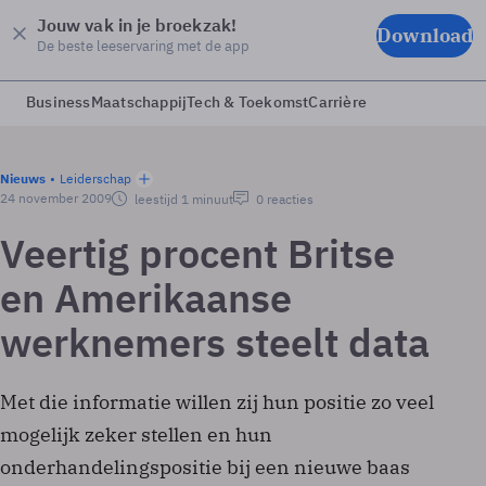
Jouw vak in je broekzak!
Download
De beste leeservaring met de app
Business
Maatschappij
Tech & Toekomst
Carrière
Nieuws
Leiderschap
24 november 2009
leestijd 1 minuut
0 reacties
Veertig procent Britse
en Amerikaanse
werknemers steelt data
Met die informatie willen zij hun positie zo veel
mogelijk zeker stellen en hun
onderhandelingspositie bij een nieuwe baas