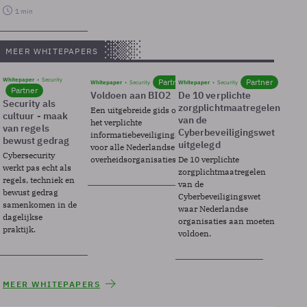
1 min
MEER WHITEPAPERS
Whitepaper
Security
Partner
Partner
Whitepaper
Security
Whitepaper
Security
Partner
Voldoen aan BIO2
De 10 verplichte
Security als
zorgplichtmaatregelen
Een uitgebreide gids over BIO2,
cultuur - maak
van de
het verplichte
van regels
Cyberbeveiligingswet
informatiebeveiligingsframework
bewust gedrag
uitgelegd
voor alle Nederlandse
Cybersecurity
overheidsorganisaties.
De 10 verplichte
werkt pas echt als
zorgplichtmaatregelen
regels, techniek en
van de
bewust gedrag
Cyberbeveiligingswet
samenkomen in de
waar Nederlandse
dagelijkse
organisaties aan moeten
praktijk.
voldoen.
MEER WHITEPAPERS