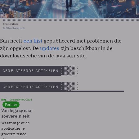
Shutterstock
© Shutterstock
Sun heeft
een lijst
gepubliceerd met problemen die
zijn opgelost. De
updates
zijn beschikbaar in de
downloadsectie van de java.sun-site.
GERELATEERDE ARTIKELEN
GERELATEERDE ARTIKELEN
Blog
Soevereinteit, Cloud
Partner
Van legacy naar
soevereiniteit
Waarom je oude
applicaties je
grootste risico