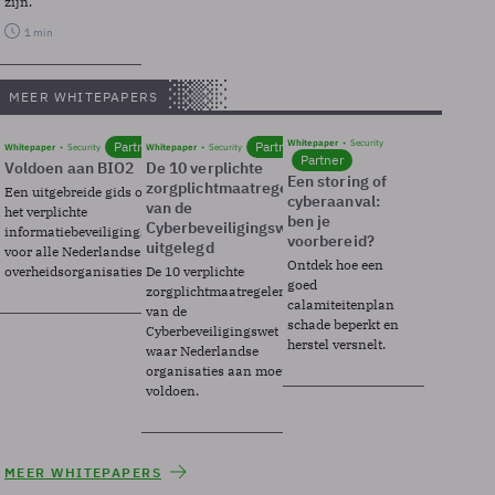
zijn.
1 min
MEER WHITEPAPERS
Whitepaper
Security
Partner
Partner
Whitepaper
Security
Whitepaper
Security
Partner
Voldoen aan BIO2
De 10 verplichte
Een storing of
zorgplichtmaatregelen
Een uitgebreide gids over BIO2,
cyberaanval:
van de
het verplichte
ben je
Cyberbeveiligingswet
informatiebeveiligingsframework
voorbereid?
uitgelegd
voor alle Nederlandse
Ontdek hoe een
overheidsorganisaties.
De 10 verplichte
goed
zorgplichtmaatregelen
calamiteitenplan
van de
schade beperkt en
Cyberbeveiligingswet
herstel versnelt.
waar Nederlandse
organisaties aan moeten
voldoen.
MEER WHITEPAPERS