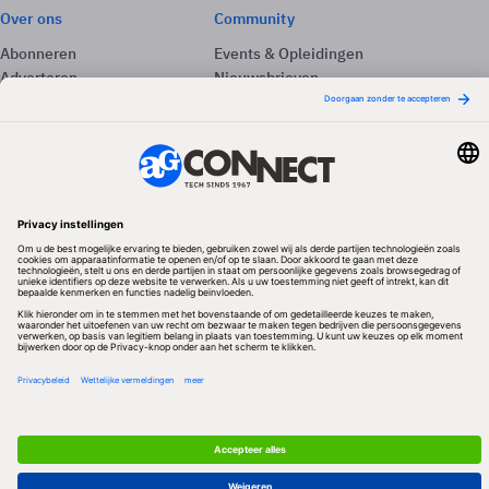
Over ons
Community
Abonneren
Events & Opleidingen
Adverteren
Nieuwsbrieven
Contact
Vacatures
Colofon
Whitepapers
Onze app
Privacyinstellingen
Volg ons
Redactionele partner
Algemene Voorwaarden & Copyrights
Privacy & Cookies