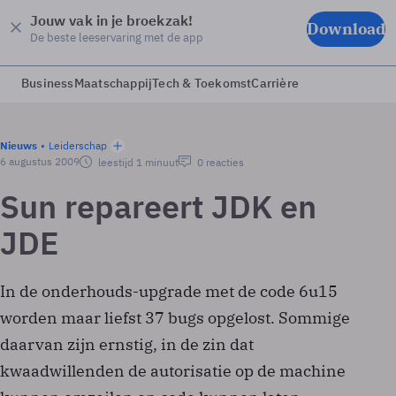
Jouw vak in je broekzak!
Download
De beste leeservaring met de app
Business
Maatschappij
Tech & Toekomst
Carrière
Nieuws
Leiderschap
6 augustus 2009
leestijd 1 minuut
0 reacties
Sun repareert JDK en
JDE
In de onderhouds-upgrade met de code 6u15
worden maar liefst 37 bugs opgelost. Sommige
daarvan zijn ernstig, in de zin dat
kwaadwillenden de autorisatie op de machine