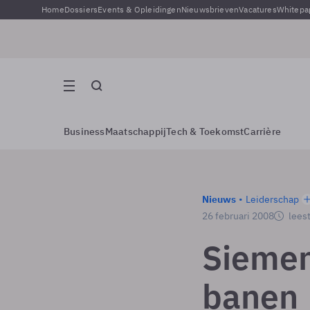
Home
Dossiers
Events & Opleidingen
Nieuwsbrieven
Vacatures
Whitepa
Business
Maatschappij
Tech & Toekomst
Carrière
Nieuws
Leiderschap
26 februari 2008
leest
Siemen
banen