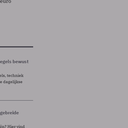
 euro
 regels bewust
els, techniek
 dagelijkse
itgebreide
ijn? Hier vind