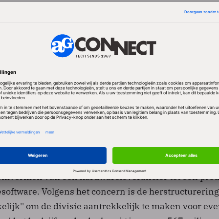
 en Siemens wil met de herstructurering de verkooppr
wijnen 3800 banen, waarvan tweeduizend in Duitsla
diensten moet het Duitse concern een besparing van
arbeidsplaatsen opleveren, waarvan 1200 in eigen l
dvoerder van Siemens werken in Nederland ongevee
or het verliesgevende SEN. Hij kon niet zeggen of h
 de tocht staan. In totaal heeft SEN 17.600 werknem
.
omvormen van een hardwareleverancier tot een pro
oftware. Volgens het concern is de herstructurering
elijk'' om de divisie aantrekkelijk te maken voor ev