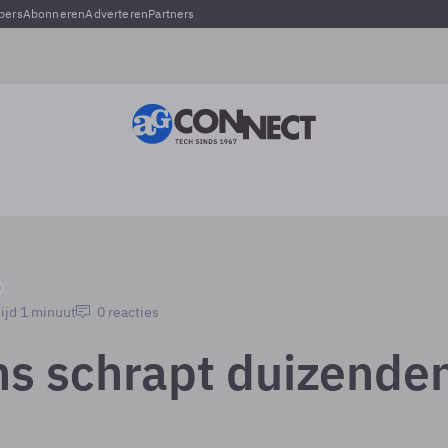
pers
Abonneren
Adverteren
Partners
ijd 1 minuut
0 reacties
s schrapt duizende