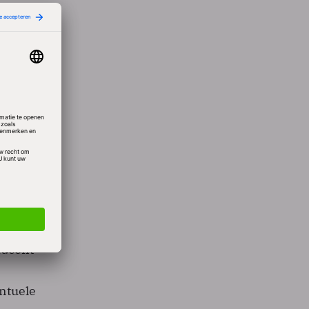
ijs
nd. De
 nog
and.
r
un
ers,
ducent
entuele