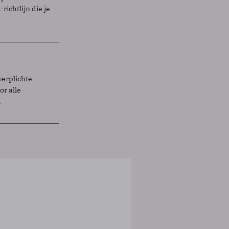
richtlijn die je
verplichte
r alle
.