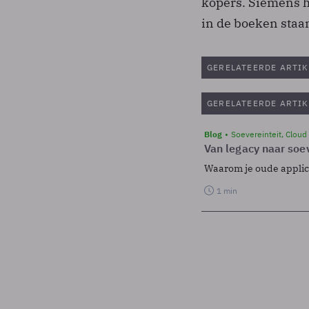
kopers. Siemens h
in de boeken staa
GERELATEERDE ARTIK
GERELATEERDE ARTIK
Blog
Soevereinteit, Cloud
Van legacy naar soev
Waarom je oude applicat
1 min