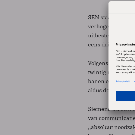
SEN staat te koop
verhogen. Er verd
uitbesteding van 
eens drieduizend 
Volgens een woor
twintig mensen vo
banen eveneens op
aldus de zegsman
Siemens wil SEN 
van communicaties
,,absoluut noodzak