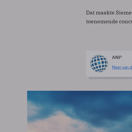
Dat maakte Sieme
toenemende concur
ANP
Meer van d