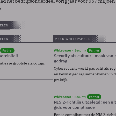
ad het bedrijfsonderdeel vorig jaar voor 567 miljoen
n.
ELEN
ELEN
MEER WHITEPAPERS
Partner
Whitepaper
Security
Partner
ereiniteit
Security als cultuur - maak van
gedrag
ies je grootste risico zijn.
Cybersecurity werkt pas echt als reg
en bewust gedrag samenkomen in de
praktijk.
Whitepaper
Security
Partner
NIS 2-richtlijn uitgelegd: een u
gids voor compliance
Ben je compliant met de NIS 2-richtl