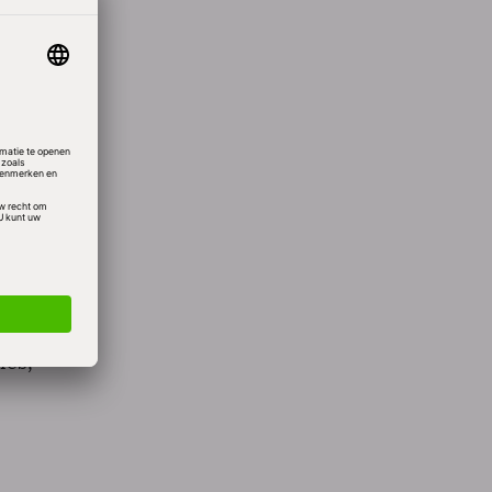
orden
sie,
nes,