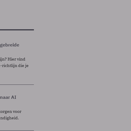
itgebreide
ijn? Hier vind
richtlijn die je
 naar AI
zorgen voor
endigheid.