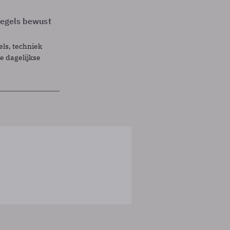
 regels bewust
els, techniek
 dagelijkse