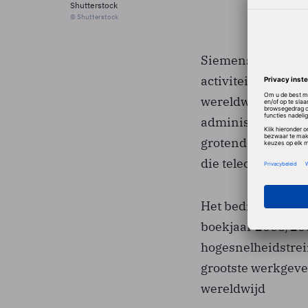
Shutterstock
© Shutterstock
Siemens kondigde 
activiteiten om ef
wereldwijd 16.750
administratieve p
grotendeels mee s
die telecommunica
Het bedrijf beves
boekjaar 2008/20
hogesnelheidstrei
grootste werkgev
wereldwijd