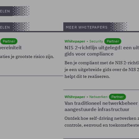
ELEN
ELEN
MEER WHITEPAPERS
Partner
Whitepaper
Security
Partner
ereiniteit
NIS 2-richtlijn uitgelegd: een u
gids voor compliance
ies je grootste risico zijn.
Ben je compliant met de NIS 2-richtl
je een uitgebreide gids over de NIS 2-
helpt dit te realiseren.
Whitepaper
Netwerken
Partner
Van traditioneel netwerkbeheer
aangestuurde infrastructuur
Ontdek hoe self-driving netwerken 
controle, eenvoud en toekomstbest