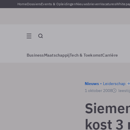
Home
Dossiers
Events & Opleidingen
Nieuwsbrieven
Vacatures
Whitepa
Business
Maatschappij
Tech & Toekomst
Carrière
Nieuws
Leiderschap
1 oktober 2008
leesti
Siemen
kost 3 