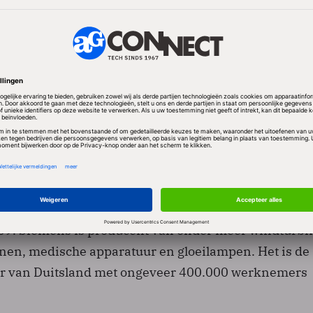
in juli een grootscheepse reorganisatie van zijn
ficiënter te worden en kosten te besparen. Daarbij w
 banen geschrapt. Het gaat hoofdzakelijk om
osities. De 3 miljard euro aan kosten hangen daar
amen, maar ook met de verkoop van de Siemens-divi
tiesystemen levert aan bedrijven.
tigde dinsdag ook zijn prognoses voor het gebroken
09. Siemens is producent van onder meer windturbi
nen, medische apparatuur en gloeilampen. Het is de
er van Duitsland met ongeveer 400.000 werknemers