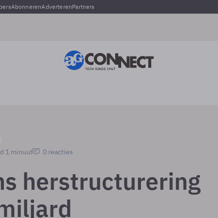
pers
Abonneren
Adverteren
Partners
jd 1 minuut
0 reacties
s herstructurering
miljard