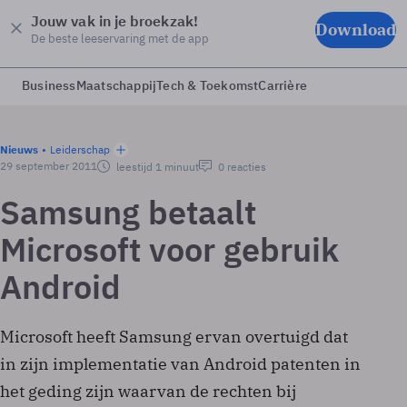
Jouw vak in je broekzak!
Download
De beste leeservaring met de app
Business
Maatschappij
Tech & Toekomst
Carrière
Nieuws
Leiderschap
29 september 2011
leestijd 1 minuut
0 reacties
Samsung betaalt
Microsoft voor gebruik
Android
Microsoft heeft Samsung ervan overtuigd dat
in zijn implementatie van Android patenten in
het geding zijn waarvan de rechten bij