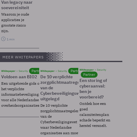
Van legacy naar
soevereiniteit
Waarom je oude
applicaties je
grootste risico
zijn.
1 min
MEER WHITEPAPERS
Whitepaper
Security
Partner
Partner
Whitepaper
Security
Whitepaper
Security
Partner
Voldoen aan BIO2
De 10 verplichte
Een storing of
zorgplichtmaatregelen
Een uitgebreide gids over BIO2,
cyberaanval:
van de
het verplichte
ben je
Cyberbeveiligingswet
informatiebeveiligingsframework
voorbereid?
uitgelegd
voor alle Nederlandse
Ontdek hoe een
overheidsorganisaties.
De 10 verplichte
goed
zorgplichtmaatregelen
calamiteitenplan
van de
schade beperkt en
Cyberbeveiligingswet
herstel versnelt.
waar Nederlandse
organisaties aan moeten