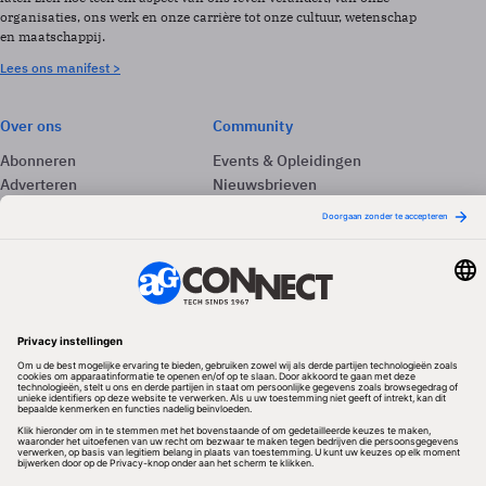
organisaties, ons werk en onze carrière tot onze cultuur, wetenschap
en maatschappij.
Lees ons manifest >
Over ons
Community
Abonneren
Events & Opleidingen
Adverteren
Nieuwsbrieven
Contact
Vacatures
Colofon
Whitepapers
Onze app
Privacyinstellingen
Volg ons
Redactionele partner