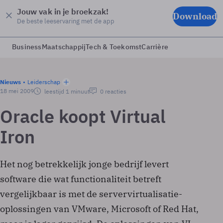
Jouw vak in je broekzak!
Download
De beste leeservaring met de app
Business
Maatschappij
Tech & Toekomst
Carrière
Nieuws
Leiderschap
18 mei 2009
leestijd 1 minuut
0 reacties
Oracle koopt Virtual
Iron
Het nog betrekkelijk jonge bedrijf levert
software die wat functionaliteit betreft
vergelijkbaar is met de servervirtualisatie-
oplossingen van VMware, Microsoft of Red Hat,