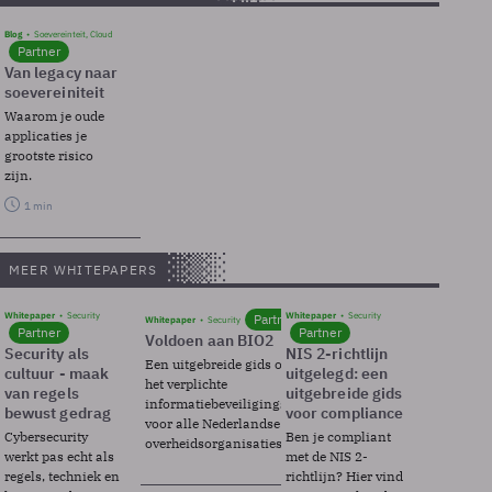
Blog
Soevereinteit, Cloud
Partner
Van legacy naar
soevereiniteit
Waarom je oude
applicaties je
grootste risico
zijn.
1 min
MEER WHITEPAPERS
Whitepaper
Security
Whitepaper
Security
Partner
Whitepaper
Security
Partner
Partner
Voldoen aan BIO2
Security als
NIS 2-richtlijn
Een uitgebreide gids over BIO2,
cultuur - maak
uitgelegd: een
het verplichte
van regels
uitgebreide gids
informatiebeveiligingsframework
bewust gedrag
voor compliance
voor alle Nederlandse
Cybersecurity
Ben je compliant
overheidsorganisaties.
werkt pas echt als
met de NIS 2-
regels, techniek en
richtlijn? Hier vind