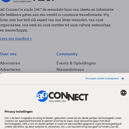
AG Connect is sinds 1967 de essentiële bron van ideeën en informatie
die betekenis geven aan een wereld in constante transformatie. Wij
laten zien hoe tech elk aspect van ons leven verandert, van onze
organisaties, ons werk en onze carrière tot onze cultuur, wetenschap
en maatschappij.
Lees ons manifest >
Over ons
Community
Abonneren
Events & Opleidingen
Adverteren
Nieuwsbrieven
Contact
Vacatures
Colofon
Whitepapers
Onze app
Privacyinstellingen
Volg ons