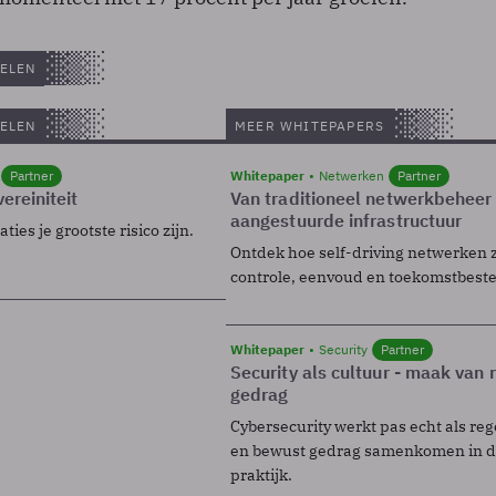
ELEN
ELEN
MEER WHITEPAPERS
Partner
Whitepaper
Netwerken
Partner
ereiniteit
Van traditioneel netwerkbeheer
aangestuurde infrastructuur
ies je grootste risico zijn.
Ontdek hoe self-driving netwerken 
controle, eenvoud en toekomstbest
Whitepaper
Security
Partner
Security als cultuur - maak van
gedrag
Cybersecurity werkt pas echt als reg
en bewust gedrag samenkomen in de
praktijk.