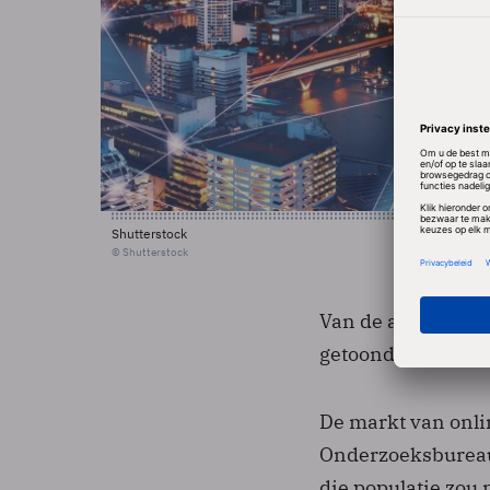
Shutterstock
© Shutterstock
Van de adverteerd
getoond.
De markt van onli
Onderzoeksbureaus
die populatie zou