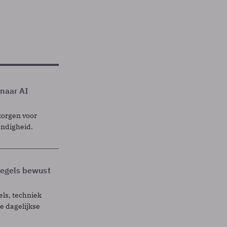
 naar AI
zorgen voor
endigheid.
 regels bewust
els, techniek
 dagelijkse