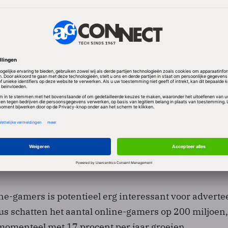
ers hebben Sprint Nextel en Sony Pictures al interes
ne-gamers is potentieel erg interessant voor adverte
 schatten het aantal online-gamers op 200 miljoen,
 momenteel met 17 procent per jaar groeien.