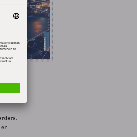
se
erders.
 en