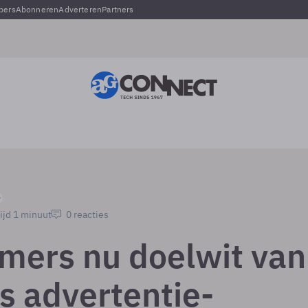
pers
Abonneren
Adverteren
Partners
ijd 1 minuut
0 reacties
mers nu doelwit van
s advertentie-