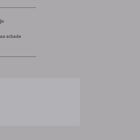
je
lan schade