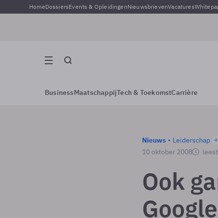
Home
Dossiers
Events & Opleidingen
Nieuwsbrieven
Vacatures
Whitepa
Business
Maatschappij
Tech & Toekomst
Carrière
Nieuws
Leiderschap
10 oktober 2008
leest
Ook ga
Google