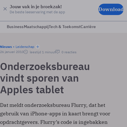
Jouw vak in je broekzak!
Download
De beste leeservaring met de app
Business
Maatschappij
Tech & Toekomst
Carrière
Nieuws
Leiderschap
26 januari 2010
leestijd 1 minuut
0 reacties
Onderzoeksbureau
vindt sporen van
Apples tablet
Dat meldt onderzoeksbureau Flurry, dat het
gebruik van iPhone-apps in kaart brengt voor
opdrachtgevers. Flurry’s code is ingebakken