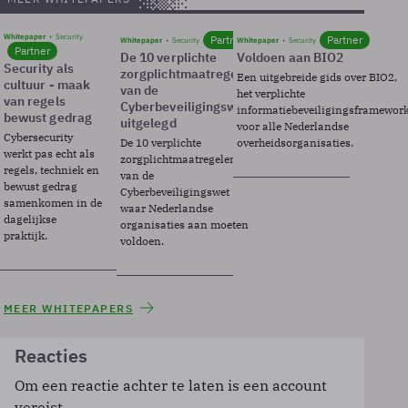
Whitepaper
Security
Partner
Partner
Whitepaper
Security
Whitepaper
Security
Partner
De 10 verplichte
Voldoen aan BIO2
Security als
zorgplichtmaatregelen
Een uitgebreide gids over BIO2,
cultuur - maak
van de
het verplichte
van regels
Cyberbeveiligingswet
informatiebeveiligingsframewor
bewust gedrag
uitgelegd
voor alle Nederlandse
Cybersecurity
De 10 verplichte
overheidsorganisaties.
werkt pas echt als
zorgplichtmaatregelen
regels, techniek en
van de
bewust gedrag
Cyberbeveiligingswet
samenkomen in de
waar Nederlandse
dagelijkse
organisaties aan moeten
praktijk.
voldoen.
MEER WHITEPAPERS
Reacties
Om een reactie achter te laten is een account
vereist.