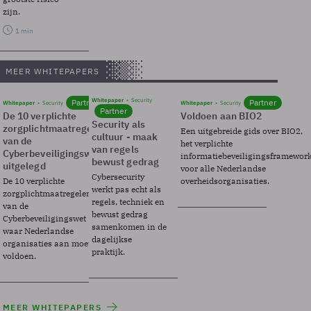
zijn.
1 min
MEER WHITEPAPERS
Whitepaper
Security
Partner
Partner
Whitepaper
Security
Whitepaper
Security
Partner
De 10 verplichte
Voldoen aan BIO2
Security als
zorgplichtmaatregelen
Een uitgebreide gids over BIO2,
cultuur - maak
van de
het verplichte
van regels
Cyberbeveiligingswet
informatiebeveiligingsframewor
bewust gedrag
uitgelegd
voor alle Nederlandse
Cybersecurity
De 10 verplichte
overheidsorganisaties.
werkt pas echt als
zorgplichtmaatregelen
regels, techniek en
van de
bewust gedrag
Cyberbeveiligingswet
samenkomen in de
waar Nederlandse
dagelijkse
organisaties aan moeten
praktijk.
voldoen.
MEER WHITEPAPERS