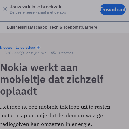
Jouw vak in je broekzak!
Download
De beste leeservaring met de app
Business
Maatschappij
Tech & Toekomst
Carrière
Nieuws
Leiderschap
11 juni 2009
leestijd 1 minuut
0 reacties
Nokia werkt aan
mobieltje dat zichzelf
oplaadt
Het idee is, een mobiele telefoon uit te rusten
met een apparaatje dat de alomaanwezige
radiogolven kan omzetten in energie.