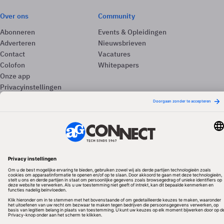
Over ons
Community
Abonneren
Events & Opleidingen
Adverteren
Nieuwsbrieven
Contact
Vacatures
Colofon
Whitepapers
Onze app
Privacyinstellingen
Volg ons
Redactionele partner
Algemene Voorwaarden & Copyrights
Privacy & Cookies