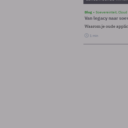
Blog
Soevereinteit, Cloud
Van legacy naar soev
Waarom je oude applicat
1 min