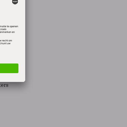
.
d met
kia
kers