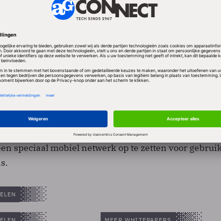
eldwijd bijna 40 procent van de markt voor mobiele
eft in Japan een marktaandeel van slechts 1 procent
ten hebben een grote voorkeur voor hoogwaardige
gen bodem.
u blijft wel actief op de Japanse markt. Onder die
eer luxe toestellen verkocht, die vaak zijn ingeleg
De Japanse krant Yomiuri meldde vorige week dat No
een speciaal mobiel netwerk op te zetten voor gebrui
s.
ELEN
ELEN
MEER WHITEPAPERS