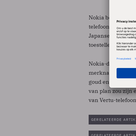
Nokia bedient wer
telefoons, maar he
Japanse consumen
toestellen van ei
Nokia-dochter Vert
merknaam worden z
goud en juwelen. 
van plan zou zijn 
van Vertu-telefoon
GERELATEERDE ARTIK
GERELATEERDE ARTIK