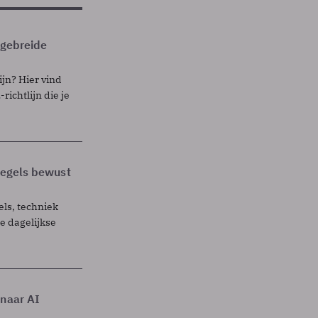
itgebreide
ijn? Hier vind
richtlijn die je
 regels bewust
els, techniek
 dagelijkse
 naar AI