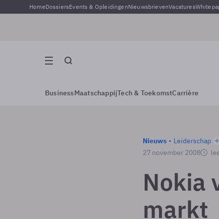
Home
Dossiers
Events & Opleidingen
Nieuwsbrieven
Vacatures
Whitepa
Business
Maatschappij
Tech & Toekomst
Carrière
Nieuws
Leiderschap
27 november 2008
lee
Nokia 
markt