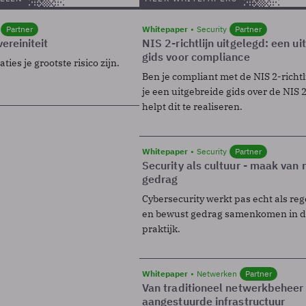
Partner
Whitepaper
Security
Partner
ereiniteit
NIS 2-richtlijn uitgelegd: een u
gids voor compliance
ies je grootste risico zijn.
Ben je compliant met de NIS 2-richtl
je een uitgebreide gids over de NIS 2-
helpt dit te realiseren.
Whitepaper
Security
Partner
Security als cultuur - maak van
gedrag
Cybersecurity werkt pas echt als reg
en bewust gedrag samenkomen in de
praktijk.
Whitepaper
Netwerken
Partner
Van traditioneel netwerkbeheer
aangestuurde infrastructuur