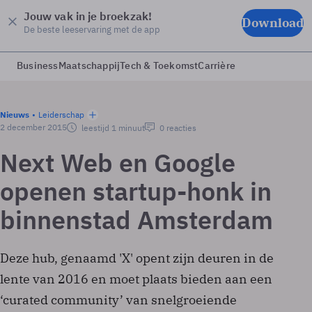
Jouw vak in je broekzak!
Download
De beste leeservaring met de app
Business
Maatschappij
Tech & Toekomst
Carrière
Nieuws
Leiderschap
2 december 2015
leestijd 1 minuut
0 reacties
Next Web en Google
openen startup-honk in
binnenstad Amsterdam
Deze hub, genaamd 'X' opent zijn deuren in de
lente van 2016 en moet plaats bieden aan een
‘curated community’ van snelgroeiende