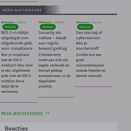
MEER WHITEPAPERS
Whitepaper
Security
Whitepaper
Security
Whitepaper
Security
Partner
Partner
Partner
NIS 2-richtlijn
Security als
Een storing of
uitgelegd: een
cultuur - maak
cyberaanval:
uitgebreide gids
van regels
ben je
voor compliance
bewust gedrag
voorbereid?
Ben je compliant
Cybersecurity
Ontdek hoe een
met de NIS 2-
werkt pas echt als
goed
richtlijn? Hier vind
regels, techniek en
calamiteitenplan
je een uitgebreide
bewust gedrag
schade beperkt en
gids over de NIS 2-
samenkomen in de
herstel versnelt.
richtlijn die je
dagelijkse
helpt dit te
praktijk.
realiseren.
MEER WHITEPAPERS
Reacties