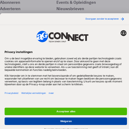
Abonneren
Events & Opleidingen
Adverteren
Nieuwsbrieven
Contact
Vacatures
Colofon
Whitepapers
Onze app
Privacyinstellingen
Volg ons
Redactionele partner
Algemene Voorwaarden & Copyrights
Privacy & Cookies