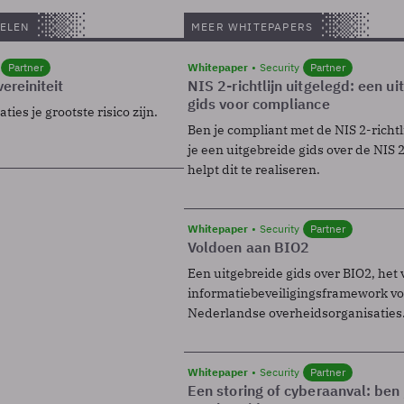
ELEN
MEER WHITEPAPERS
Partner
Whitepaper
Security
Partner
ereiniteit
NIS 2-richtlijn uitgelegd: een u
gids voor compliance
ies je grootste risico zijn.
Ben je compliant met de NIS 2-richtl
je een uitgebreide gids over de NIS 2-
helpt dit te realiseren.
Whitepaper
Security
Partner
Voldoen aan BIO2
Een uitgebreide gids over BIO2, het 
informatiebeveiligingsframework voo
Nederlandse overheidsorganisaties
Whitepaper
Security
Partner
Een storing of cyberaanval: ben 