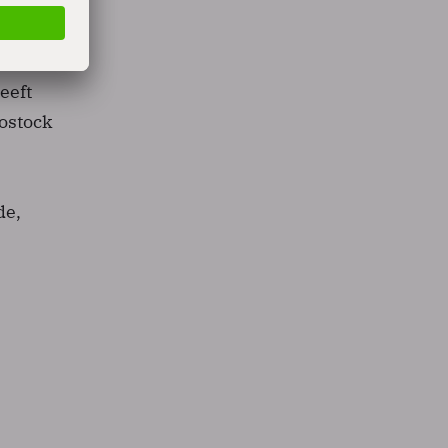
het
e
eeft
Bostock
de,