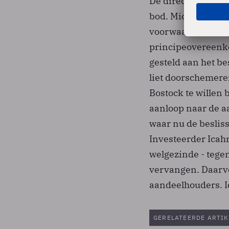
De directie was ni
bod. Microsoft wil
voorwaarden was 
principeovereenko
gesteld aan het be
liet doorschemeren
Bostock te willen 
aanloop naar de 
waar nu de besliss
Investeerder Icah
welgezinde - tege
vervangen. Daarvo
aandeelhouders. Ic
GERELATEERDE ARTIK