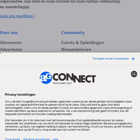
organisaties, ons werk en onze carrière tot onze cultuur, wetenschap
en maatschappij.
Lees ons manifest >
Over ons
Community
Abonneren
Events & Opleidingen
Adverteren
Nieuwsbrieven
Contact
Vacatures
Colofon
Whitepapers
Onze app
Privacyinstellingen
Volg ons
Redactionele partner