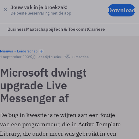
Jouw vak in je broekzak!
Download
De beste leeservaring met de app
Business
Maatschappij
Tech & Toekomst
Carrière
Nieuws
Leiderschap
1 september 2009
leestijd 1 minuut
0 reacties
Microsoft dwingt
upgrade Live
Messenger af
De bug in kwestie is te wijten aan een foutje
van een programmeur, die in Active Template
Library, die onder meer was gebruikt in een