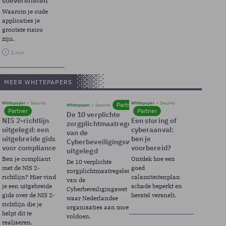
soevereiniteit
Waarom je oude
applicaties je
grootste risico
zijn.
1 min
MEER WHITEPAPERS
Whitepaper
Security
Whitepaper
Security
Partner
Whitepaper
Security
Partner
Partner
De 10 verplichte
NIS 2-richtlijn
Een storing of
zorgplichtmaatregelen
uitgelegd: een
cyberaanval:
van de
uitgebreide gids
ben je
Cyberbeveiligingswet
voor compliance
voorbereid?
uitgelegd
Ben je compliant
Ontdek hoe een
De 10 verplichte
met de NIS 2-
goed
zorgplichtmaatregelen
richtlijn? Hier vind
calamiteitenplan
van de
je een uitgebreide
schade beperkt en
Cyberbeveiligingswet
gids over de NIS 2-
herstel versnelt.
waar Nederlandse
richtlijn die je
organisaties aan moeten
helpt dit te
voldoen.
realiseren.