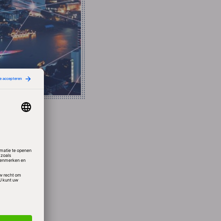
n de
en.
ld 0,7