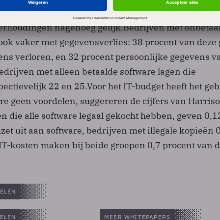
tegen 1,2 voor bedrijven met illegale kopieën. Bij kle
verhoudingen nagenoeg gelijk.Bedrijven met onbetaa
ok vaker met gegevensverlies: 38 procent van deze
ens verloren, en 32 procent persoonlijke gegevens v
edrijven met alleen betaalde software lagen die
ectievelijk 22 en 25.Voor het IT-budget heeft het ge
are geen voordelen, suggereren de cijfers van Harris
n die alle software legaal gekocht hebben, geven 0,1
et uit aan software, bedrijven met illegale kopieën 
 IT-kosten maken bij beide groepen 0,7 procent van 
ELEN
ELEN
MEER WHITEPAPERS