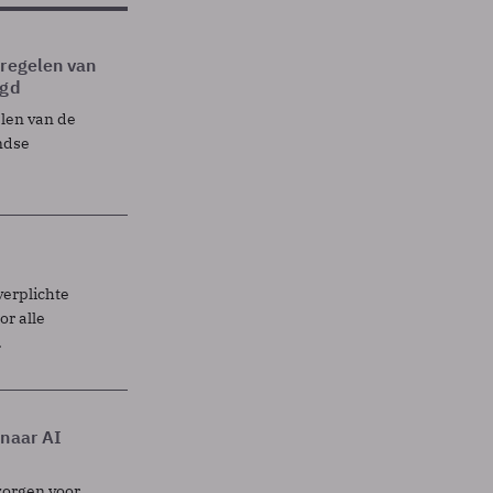
tregelen van
egd
elen van de
ndse
verplichte
r alle
.
 naar AI
zorgen voor