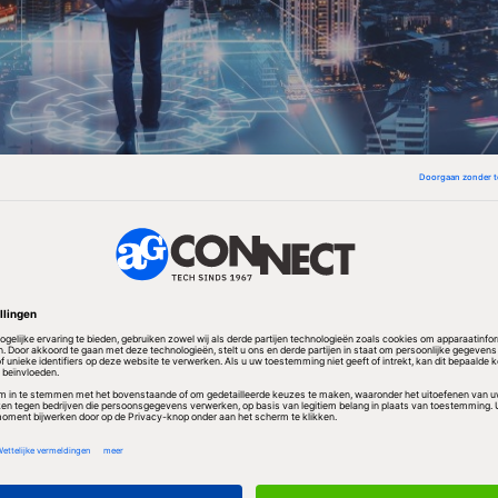
oepen bedrijven bleek een opmerkelijk verschil in
 systemen te bestaan, constateert Harrison Group. Va
egale kopieën had 43 procent te maken gehad met een
arbij de systemen meer dan een dag uit de lucht war
met alleen legale kopieën was dat 30 procent. Het
dden de bedrijven met alleen legale kopieën gemidde