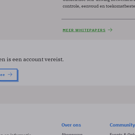
controle, eenvoud en toekomstbest
MEER WHITEPAPERS
en is een account vereist.
nee
Over ons
Community
Abonneren
Events & Opl