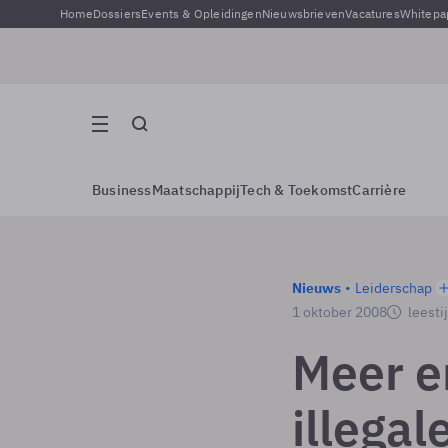
Home
Dossiers
Events & Opleidingen
Nieuwsbrieven
Vacatures
Whitepa
Business
Maatschappij
Tech & Toekomst
Carrière
Nieuws
Leiderschap
1 oktober 2008
leesti
Meer en
illegal