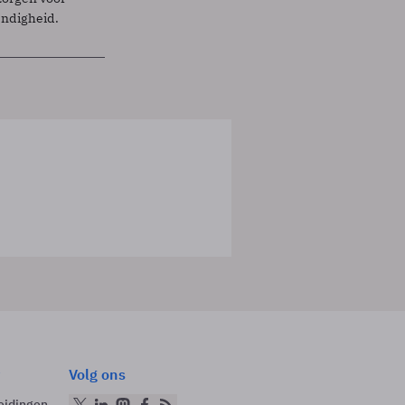
endigheid.
Volg ons
eidingen