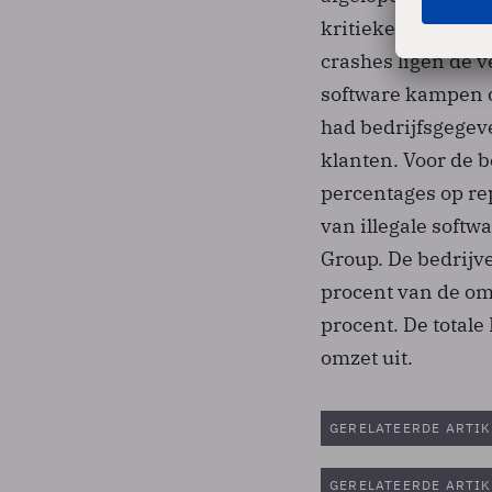
kritieke crashes, 
crashes ligen de 
software kampen o
had bedrijfsgegev
klanten. Voor de b
percentages op rep
van illegale softw
Group. De bedrijve
procent van de omz
procent. De totale
omzet uit.
GERELATEERDE ARTIK
GERELATEERDE ARTIK