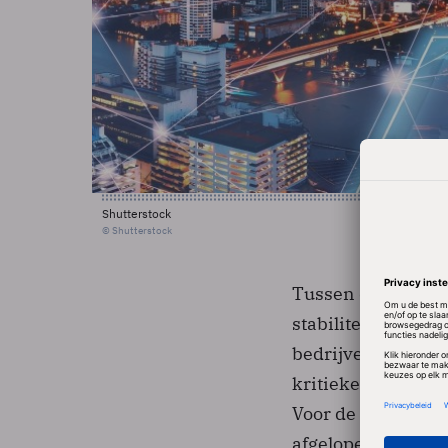
Shutterstock
© Shutterstock
Tussen de twee gr
stabiliteit van de
bedrijven met ill
kritieke crash, wa
Voor de bedrijven 
afgelopen jaar ha