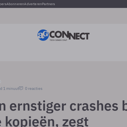
pers
Abonneren
Adverteren
Partners
jd 1 minuut
0 reacties
 ernstiger crashes b
e kopieën, zegt