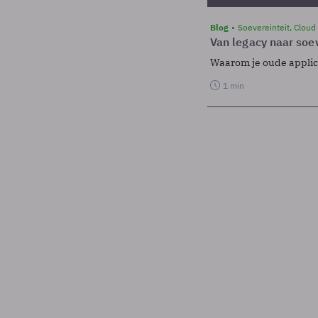
Blog
Soevereinteit, Cloud
Van legacy naar soev
Waarom je oude applicat
1 min