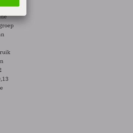
ienre
lde
 groep
an
bruik
on
2
0,13
de