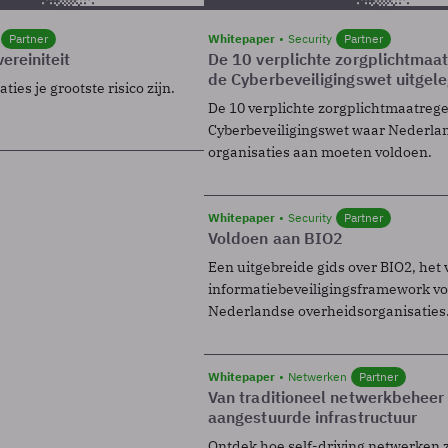
Partner
Whitepaper
Security
Partner
ereiniteit
De 10 verplichte zorgplichtmaa
de Cyberbeveiligingswet uitgel
ies je grootste risico zijn.
De 10 verplichte zorgplichtmaatreg
Cyberbeveiligingswet waar Nederla
organisaties aan moeten voldoen.
Whitepaper
Security
Partner
Voldoen aan BIO2
Een uitgebreide gids over BIO2, het 
informatiebeveiligingsframework voo
Nederlandse overheidsorganisaties
Whitepaper
Netwerken
Partner
Van traditioneel netwerkbeheer
aangestuurde infrastructuur
Ontdek hoe self-driving netwerken 