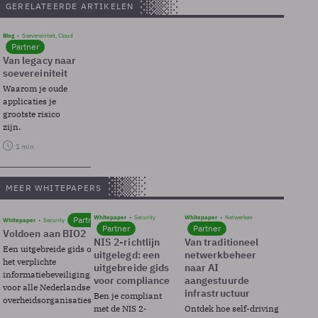
GERELATEERDE ARTIKELEN
Blog
Soevereinteit, Cloud
Partner
Van legacy naar
soevereiniteit
Waarom je oude
applicaties je
grootste risico
zijn.
1 min
MEER WHITEPAPERS
Whitepaper
Security
Whitepaper
Netwerken
Partner
Whitepaper
Security
Partner
Partner
Voldoen aan BIO2
NIS 2-richtlijn
Van traditioneel
Een uitgebreide gids over BIO2,
uitgelegd: een
netwerkbeheer
het verplichte
uitgebreide gids
naar AI
informatiebeveiligingsframework
voor compliance
aangestuurde
voor alle Nederlandse
infrastructuur
Ben je compliant
overheidsorganisaties.
met de NIS 2-
Ontdek hoe self-driving