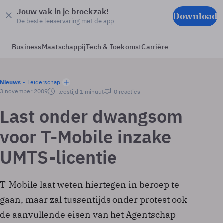
Jouw vak in je broekzak!
Download
De beste leeservaring met de app
Business
Maatschappij
Tech & Toekomst
Carrière
Nieuws
Leiderschap
3 november 2009
leestijd 1 minuut
0 reacties
Last onder dwangsom
voor T-Mobile inzake
UMTS-licentie
T-Mobile laat weten hiertegen in beroep te
gaan, maar zal tussentijds onder protest ook
de aanvullende eisen van het Agentschap