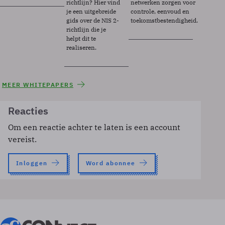
richtlijn? Hier vind
netwerken zorgen voor
je een uitgebreide
controle, eenvoud en
gids over de NIS 2-
toekomstbestendigheid.
richtlijn die je
helpt dit te
realiseren.
MEER WHITEPAPERS
Reacties
Om een reactie achter te laten is een account
vereist.
Inloggen
Word abonnee