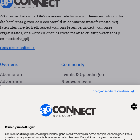
AG Connect is sinds 1967 de essentiële bron van ideeën en informatie
die betekenis geven aan een wereld in constante transformatie. Wij
laten zien hoe tech elk aspect van ons leven verandert, van onze
organisaties, ons werk en onze carrière tot onze cultuur, wetenschap
en maatschappij.
Lees ons manifest >
Over ons
Community
Abonneren
Events & Opleidingen
Adverteren
Nieuwsbrieven
Contact
Vacatures
Colofon
Whitepapers
Onze app
Privacyinstellingen
Volg ons