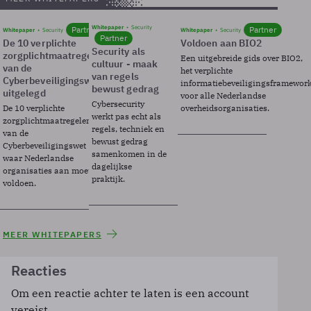
Whitepaper
Security
Partner
Partner
Whitepaper
Security
Whitepaper
Security
Partner
De 10 verplichte
Voldoen aan BIO2
Security als
zorgplichtmaatregelen
Een uitgebreide gids over BIO2,
cultuur - maak
van de
het verplichte
van regels
Cyberbeveiligingswet
informatiebeveiligingsframewor
bewust gedrag
uitgelegd
voor alle Nederlandse
Cybersecurity
De 10 verplichte
overheidsorganisaties.
werkt pas echt als
zorgplichtmaatregelen
regels, techniek en
van de
bewust gedrag
Cyberbeveiligingswet
samenkomen in de
waar Nederlandse
dagelijkse
organisaties aan moeten
praktijk.
voldoen.
MEER WHITEPAPERS
Reacties
Om een reactie achter te laten is een account
vereist.