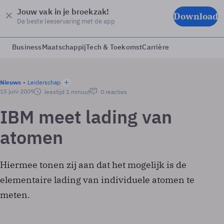
Jouw vak in je broekzak!
Download
De beste leeservaring met de app
Business
Maatschappij
Tech & Toekomst
Carrière
Nieuws
Leiderschap
15 juni 2009
leestijd 1 minuut
0 reacties
IBM meet lading van
atomen
Hiermee tonen zij aan dat het mogelijk is de
elementaire lading van individuele atomen te
meten.