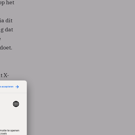
op het
a dit
g dat
e
doet.
t X-
 ze
r