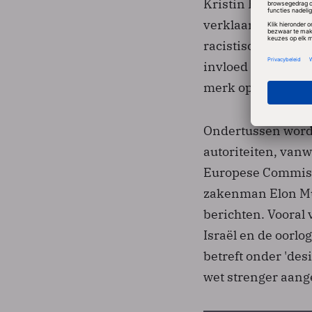
Kristin Hull, topv
verklaart "geschok
racistische en an
invloed op het mer
merk op de lange 
Ondertussen wordt
autoriteiten, van
Europese Commissi
zakenman Elon Mu
berichten. Vooral
Israël en de oorl
betreft onder 'de
wet strenger aang