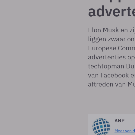
advert
Elon Musk en zi
liggen zwaar on
Europese Commi
advertenties o
techtopman Dus
van Facebook e
aftreden van M
ANP
Meer van d