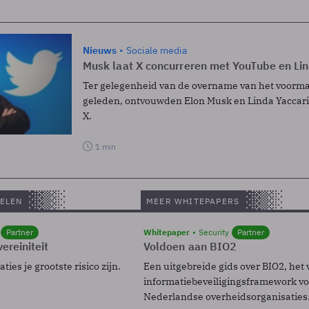
Nieuws
Sociale media
Musk laat X concurreren met YouTube en Li
Ter gelegenheid van de overname van het voormal
geleden, ontvouwden Elon Musk en Linda Yaccar
X.
1 min
ELEN
MEER WHITEPAPERS
Partner
Whitepaper
Security
Partner
ereiniteit
Voldoen aan BIO2
ies je grootste risico zijn.
Een uitgebreide gids over BIO2, het 
informatiebeveiligingsframework voo
Nederlandse overheidsorganisaties