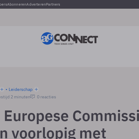
pers
Abonneren
Adverteren
Partners
Leiderschap
stijd 2 minuten
0 reacties
 Europese Commiss
n voorlopig met