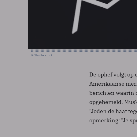
© Shutterstock
De ophef volgt op 
Amerikaanse merke
berichten waarin d
opgehemeld. Musk 
"Joden de haat t
opmerking: "Je sp