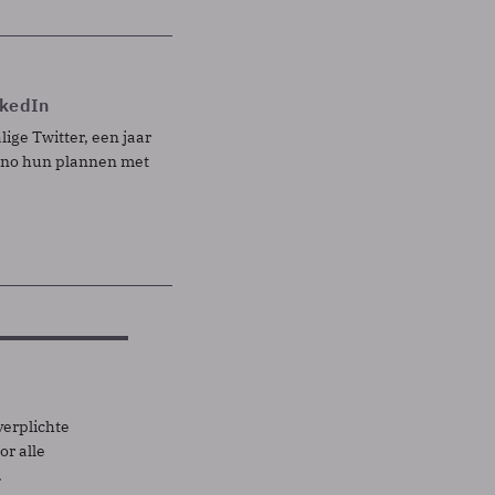
nkedIn
ige Twitter, een jaar
ino hun plannen met
verplichte
r alle
.