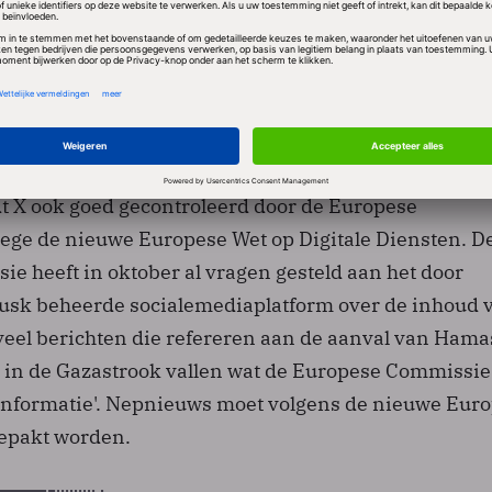
rouw van Nia Impact Capital, dat investeert in Tesla,
t te zijn" door de opmerking van Musk. "De grillige,
tisemitische uitspraken van een topman hebben een 
k en de bedrijfsresultaten van Tesla. Dit gedrag kan 
termijn schaden."
 X ook goed gecontroleerd door de Europese
wege de nieuwe Europese Wet op Digitale Diensten. D
e heeft in oktober al vragen gesteld aan het door
sk beheerde socialemediaplatform over de inhoud v
 veel berichten die refereren aan de aanval van Hama
og in de Gazastrook vallen wat de Europese Commissie
sinformatie'. Nepnieuws moet volgens de nieuwe Eur
epakt worden.