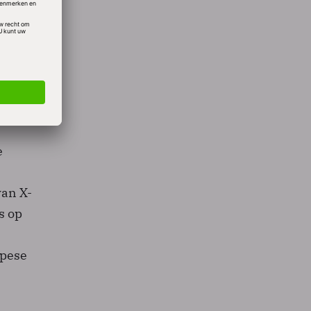
directe
het
e
an X-
s op
opese