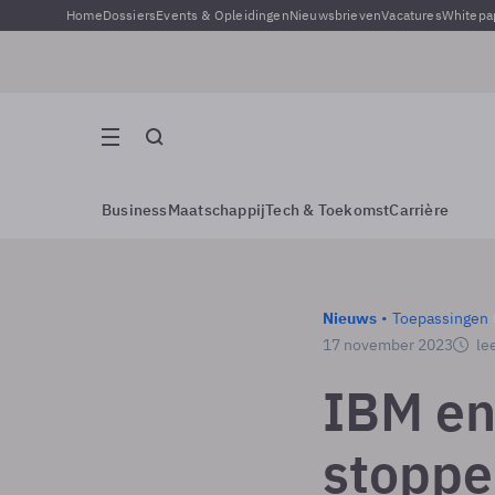
Home
Dossiers
Events & Opleidingen
Nieuwsbrieven
Vacatures
Whitepa
Business
Maatschappij
Tech & Toekomst
Carrière
Nieuws
Toepassingen
17 november 2023
lee
IBM en
stoppe