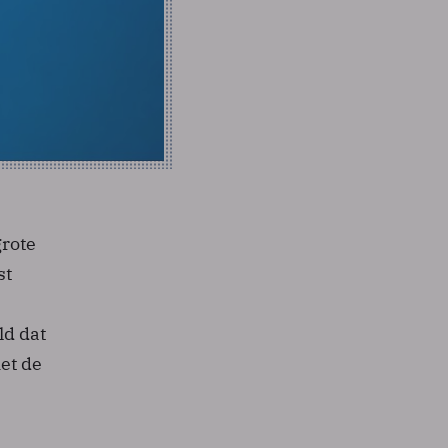
grote
st
ld dat
et de