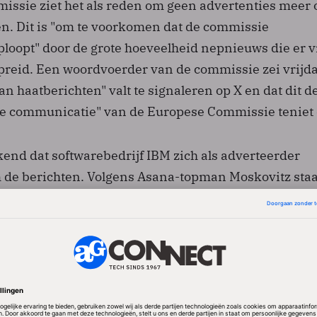
ssie ziet het als reden om geen advertenties meer 
en. Dit is "om te voorkomen dat de commissie
loopt" door de grote hoeveelheid nepnieuws die er vi
preid. Een woordvoerder van de commissie zei vrijda
n haatberichten" valt te signaleren op X en dat dit d
n de communicatie" van de Europese Commissie teniet 
end dat softwarebedrijf IBM zich als adverteerder
m de berichten. Volgens Asana-topman Moskovitz staa
carino voor de grootste uitdaging tot nu toe: "Neemt
ntisemitische baas of wil ze het risico lopen nog mee
erliezen?"
der geschokt