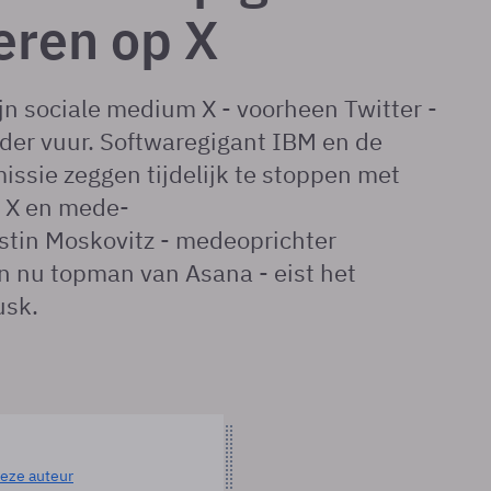
eren op X
jn sociale medium X - voorheen Twitter -
der vuur. Softwaregigant IBM en de
ssie zeggen tijdelijk te stoppen met
p X en mede-
tin Moskovitz - medeoprichter
n nu topman van Asana - eist het
usk.
eze auteur