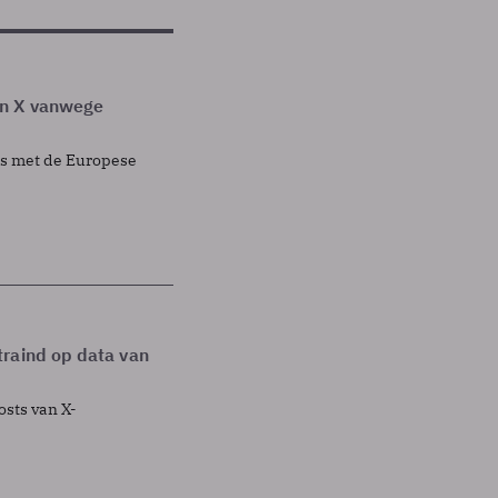
en X vanwege
rs met de Europese
traind op data van
osts van X-