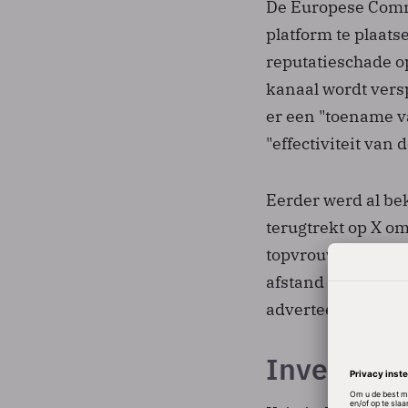
De Europese Commi
platform te plaats
reputatieschade op
kanaal wordt vers
er een "toename va
"effectiviteit va
Eerder werd al bek
terugtrekt op X o
topvrouw Linda Yac
afstand van haar a
adverteerders te v
Investeer