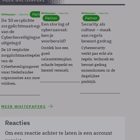
MEER WHITEPAPERS
Whitepaper
Security
Whitepaper
Security
Partner
Whitepaper
Security
Partner
Partner
De 10 verplichte
Een storing of
Security als
zorgplichtmaatregelen
cyberaanval:
cultuur - maak
van de
ben je
van regels
Cyberbeveiligingswet
voorbereid?
bewust gedrag
uitgelegd
Ontdek hoe een
Cybersecurity
De 10 verplichte
goed
werkt pas echt als
zorgplichtmaatregelen
calamiteitenplan
regels, techniek en
van de
schade beperkt en
bewust gedrag
Cyberbeveiligingswet
herstel versnelt.
samenkomen in de
waar Nederlandse
dagelijkse
organisaties aan moeten
praktijk.
voldoen.
MEER WHITEPAPERS
Reacties
Om een reactie achter te laten is een account