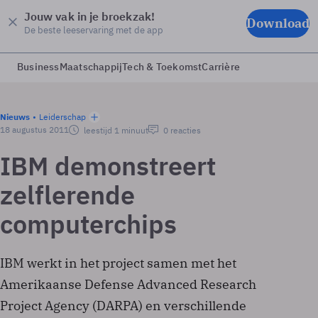
Jouw vak in je broekzak!
Download
De beste leeservaring met de app
Business
Maatschappij
Tech & Toekomst
Carrière
Nieuws
Leiderschap
18 augustus 2011
leestijd 1 minuut
0 reacties
IBM demonstreert
zelflerende
computerchips
IBM werkt in het project samen met het
Amerikaanse Defense Advanced Research
Project Agency (DARPA) en verschillende