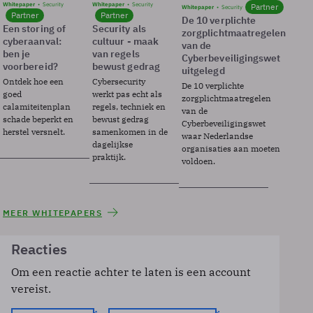
Whitepaper
Security
Whitepaper
Security
Partner
Whitepaper
Security
Partner
Partner
De 10 verplichte
Een storing of
Security als
zorgplichtmaatregelen
cyberaanval:
cultuur - maak
van de
ben je
van regels
Cyberbeveiligingswet
voorbereid?
bewust gedrag
uitgelegd
Ontdek hoe een
Cybersecurity
De 10 verplichte
goed
werkt pas echt als
zorgplichtmaatregelen
calamiteitenplan
regels, techniek en
van de
schade beperkt en
bewust gedrag
Cyberbeveiligingswet
herstel versnelt.
samenkomen in de
waar Nederlandse
dagelijkse
organisaties aan moeten
praktijk.
voldoen.
MEER WHITEPAPERS
Reacties
Om een reactie achter te laten is een account
vereist.