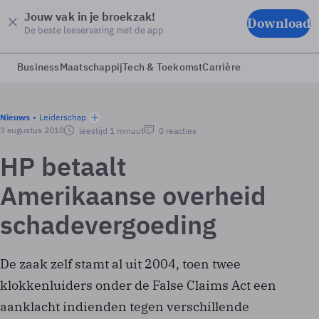
Jouw vak in je broekzak!
Download
De beste leeservaring met de app
Business
Maatschappij
Tech & Toekomst
Carrière
Nieuws
Leiderschap
3 augustus 2010
leestijd 1 minuut
0 reacties
HP betaalt
Amerikaanse overheid
schadevergoeding
De zaak zelf stamt al uit 2004, toen twee
klokkenluiders onder de False Claims Act een
aanklacht indienden tegen verschillende