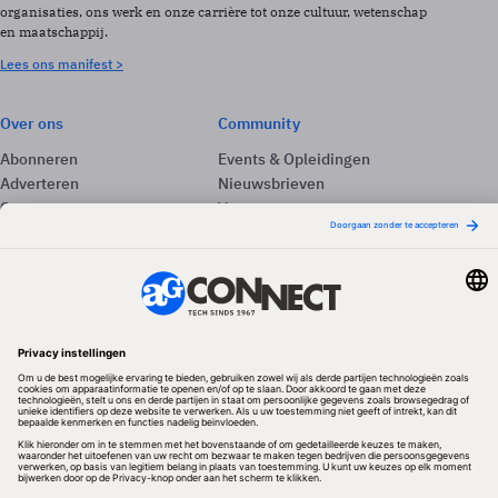
organisaties, ons werk en onze carrière tot onze cultuur, wetenschap
en maatschappij.
Lees ons manifest >
Over ons
Community
Abonneren
Events & Opleidingen
Adverteren
Nieuwsbrieven
Contact
Vacatures
Colofon
Whitepapers
Onze app
Privacyinstellingen
Volg ons
Redactionele partner