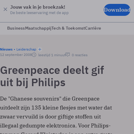
Jouw vak in je broekzak!
Download
De beste leeservaring met de app
Business
Maatschappij
Tech & Toekomst
Carrière
Nieuws
Leiderschap
12 september 2008
leestijd 1 minuut
0 reacties
Greenpeace deelt gif
uit bij Philips
De "Ghanese souvenirs" die Greenpace
uitdeelt zijn 135 kleine flesjes met water dat
zwaar vervuild is door giftige stoffen uit
illegaal gedumpte elektronica. Voor Philips-