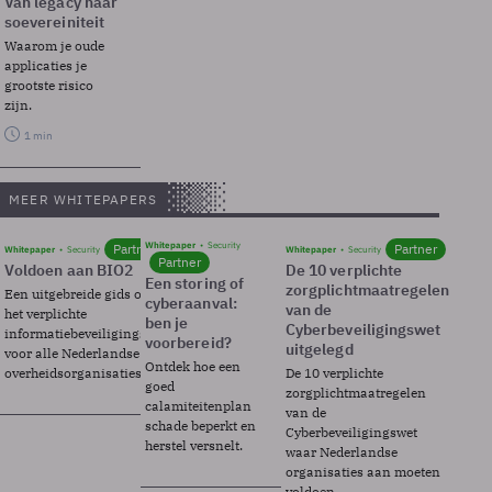
Van legacy naar
soevereiniteit
Waarom je oude
applicaties je
grootste risico
zijn.
1 min
MEER WHITEPAPERS
Whitepaper
Security
Partner
Partner
Whitepaper
Security
Whitepaper
Security
Partner
Voldoen aan BIO2
De 10 verplichte
Een storing of
zorgplichtmaatregelen
Een uitgebreide gids over BIO2,
cyberaanval:
van de
het verplichte
ben je
Cyberbeveiligingswet
informatiebeveiligingsframework
voorbereid?
uitgelegd
voor alle Nederlandse
Ontdek hoe een
overheidsorganisaties.
De 10 verplichte
goed
zorgplichtmaatregelen
calamiteitenplan
van de
schade beperkt en
Cyberbeveiligingswet
herstel versnelt.
waar Nederlandse
organisaties aan moeten
voldoen.