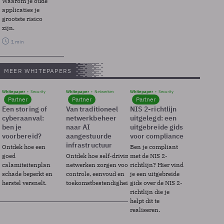
Waarom je oude
applicaties je
grootste risico
zijn.
1 min
MEER WHITEPAPERS
Whitepaper
Security
Whitepaper
Netwerken
Whitepaper
Security
Partner
Partner
Partner
Een storing of
Van traditioneel
NIS 2-richtlijn
cyberaanval:
netwerkbeheer
uitgelegd: een
ben je
naar AI
uitgebreide gids
voorbereid?
aangestuurde
voor compliance
infrastructuur
Ontdek hoe een
Ben je compliant
goed
Ontdek hoe self-driving
met de NIS 2-
calamiteitenplan
netwerken zorgen voor
richtlijn? Hier vind
schade beperkt en
controle, eenvoud en
je een uitgebreide
herstel versnelt.
toekomstbestendigheid.
gids over de NIS 2-
richtlijn die je
helpt dit te
realiseren.