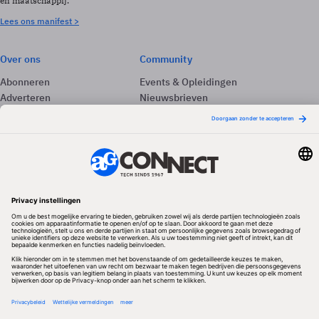
en maatschappij.
Lees ons manifest >
Over ons
Community
Abonneren
Events & Opleidingen
Adverteren
Nieuwsbrieven
Contact
Vacatures
Colofon
Whitepapers
Onze app
Privacyinstellingen
Volg ons
Redactionele partner