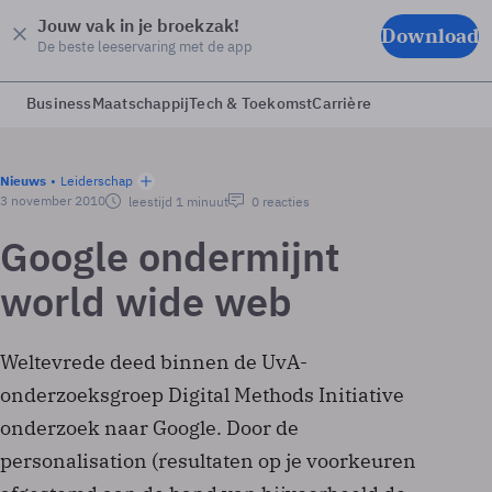
Jouw vak in je broekzak!
Download
De beste leeservaring met de app
Business
Maatschappij
Tech & Toekomst
Carrière
Nieuws
Leiderschap
3 november 2010
leestijd 1 minuut
0 reacties
Google ondermijnt
world wide web
Weltevrede deed binnen de UvA-
onderzoeksgroep Digital Methods Initiative
onderzoek naar Google. Door de
personalisation (resultaten op je voorkeuren