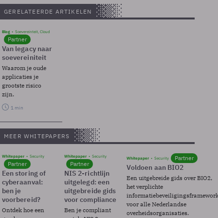
GERELATEERDE ARTIKELEN
Blog
Soevereinteit, Cloud
Partner
Van legacy naar
soevereiniteit
Waarom je oude
applicaties je
grootste risico
zijn.
1 min
MEER WHITEPAPERS
Whitepaper
Security
Whitepaper
Security
Partner
Whitepaper
Security
Partner
Partner
Voldoen aan BIO2
Een storing of
NIS 2-richtlijn
Een uitgebreide gids over BIO2,
cyberaanval:
uitgelegd: een
het verplichte
ben je
uitgebreide gids
informatiebeveiligingsframewor
voorbereid?
voor compliance
voor alle Nederlandse
Ontdek hoe een
Ben je compliant
overheidsorganisaties.