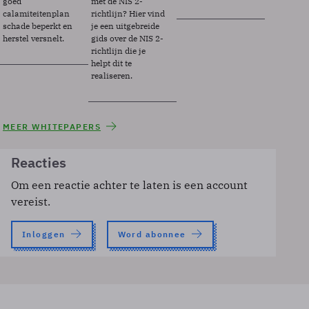
goed
met de NIS 2-
calamiteitenplan
richtlijn? Hier vind
schade beperkt en
je een uitgebreide
herstel versnelt.
gids over de NIS 2-
richtlijn die je
helpt dit te
realiseren.
MEER WHITEPAPERS
Reacties
Om een reactie achter te laten is een account
vereist.
Inloggen
Word abonnee