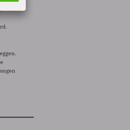
te
rd.
5
leggen.
te
wongen