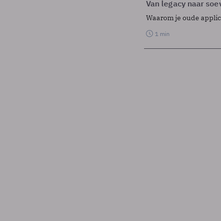
Van legacy naar soev
Waarom je oude applicat
1 min