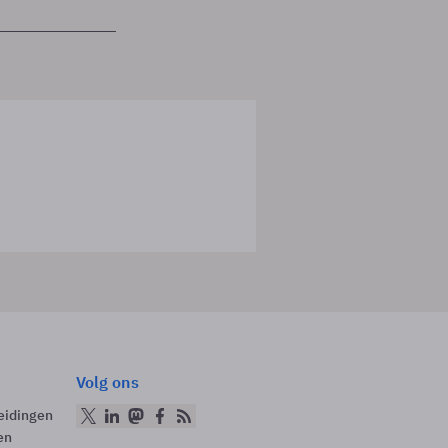
Volg ons
eidingen
en