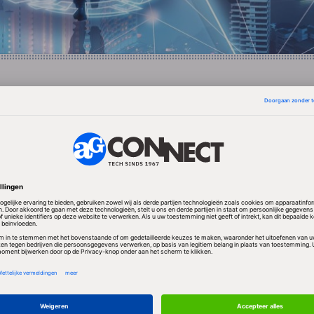
r een Internet Content Provider licentie hebben om d
te houden. De licentie van het bedrijf loopt nog tot 2
r worden herbevestigd. Googles topjurist David Dr
t de gesprekken met de Chinese overheid duidelijk
rlijkse verlenging er niet inzit.
 het uitvallen van die licentie de toegang tot de snels
et een potentieel van 400 miljoen mensen. Het bedr
ompromis te sluiten door het verkeer naar Google.cn 