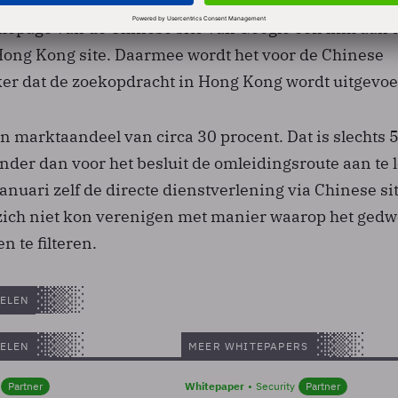
e sluizen naar de site in Hong Kong, maar in plaats
epage van de Chinese site van Google een link aan 
ong Kong site. Daarmee wordt het voor de Chinese
ker dat de zoekopdracht in Hong Kong wordt uitgevoe
n marktaandeel van circa 30 procent. Dat is slechts 
der dan voor het besluit de omleidingsroute aan te 
januari zelf de directe dienstverlening via Chinese si
 zich niet kon verenigen met manier waarop het ged
n te filteren.
ELEN
ELEN
MEER WHITEPAPERS
Partner
Whitepaper
Security
Partner