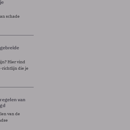
je
lan schade
itgebreide
ijn? Hier vind
richtlijn die je
tregelen van
egd
elen van de
ndse