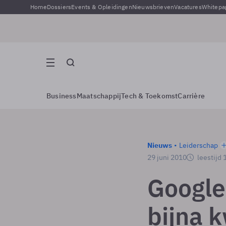
Home
Dossiers
Events & Opleidingen
Nieuwsbrieven
Vacatures
Whitepa
Business
Maatschappij
Tech & Toekomst
Carrière
Nieuws
Leiderschap
29 juni 2010
leestijd 
Google 
bijna k