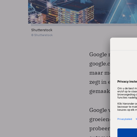
Shutterstock
© Shutterstock
Google moet echte
google.cn in stand 
maar moet elk jaa
zegt in een
blog
da
gemaakt dat die jaa
Google verliest met
groeiende markt m
probeert nu een c