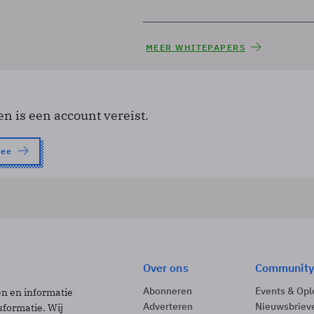
MEER WHITEPAPERS
en is een account vereist.
nee
Over ons
Community
Abonneren
Events & Opl
ën en informatie
Adverteren
Nieuwsbriev
sformatie. Wij