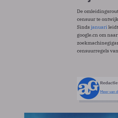
De omleidingsrout
censuur te ontwij
Sinds
januari
leid
google.cn om naar 
zoekmachinegigant
censuurregels van
Redactie
Meer van d