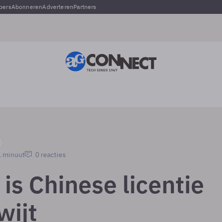
pers
Abonneren
Adverteren
Partners
1 minuut
0 reacties
is Chinese licentie
wijt