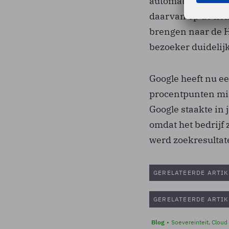
automatisch door t
daarvan op de hom
brengen naar de H
bezoeker duidelij
Google heeft nu ee
procentpunten min
Google staakte in 
omdat het bedrijf
werd zoekresultate
GERELATEERDE ARTIK
GERELATEERDE ARTIK
Blog
Soevereinteit, Cloud