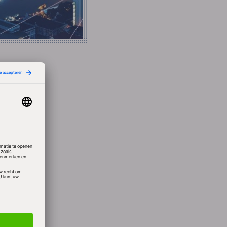
e site
012,
ummond
 hebben
t
ijf
niet