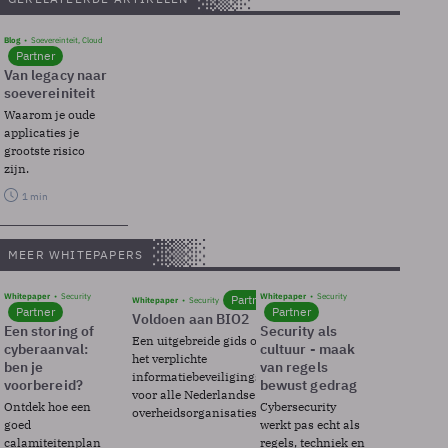
Blog
Soevereinteit, Cloud
Partner
Van legacy naar
soevereiniteit
Waarom je oude
applicaties je
grootste risico
zijn.
1 min
MEER WHITEPAPERS
Whitepaper
Security
Whitepaper
Security
Partner
Whitepaper
Security
Partner
Partner
Voldoen aan BIO2
Een storing of
Security als
Een uitgebreide gids over BIO2,
cyberaanval:
cultuur - maak
het verplichte
ben je
van regels
informatiebeveiligingsframework
voorbereid?
bewust gedrag
voor alle Nederlandse
Ontdek hoe een
Cybersecurity
overheidsorganisaties.
goed
werkt pas echt als
calamiteitenplan
regels, techniek en