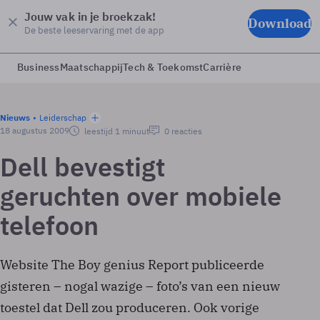
Jouw vak in je broekzak!
Download
De beste leeservaring met de app
Business
Maatschappij
Tech & Toekomst
Carrière
Nieuws
Leiderschap
18 augustus 2009
leestijd 1 minuut
0 reacties
Dell bevestigt
geruchten over mobiele
telefoon
Website The Boy genius Report publiceerde
gisteren – nogal wazige – foto’s van een nieuw
toestel dat Dell zou produceren. Ook vorige