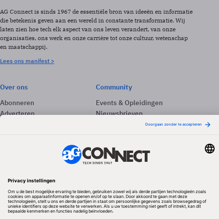
AG Connect is sinds 1967 de essentiële bron van ideeën en informatie
die betekenis geven aan een wereld in constante transformatie. Wij
laten zien hoe tech elk aspect van ons leven verandert, van onze
organisaties, ons werk en onze carrière tot onze cultuur, wetenschap
en maatschappij.
Lees ons manifest >
Over ons
Community
Abonneren
Events & Opleidingen
Adverteren
Nieuwsbrieven
Contact
Vacatures
Colofon
Whitepapers
Onze app
Privacyinstellingen
Volg ons