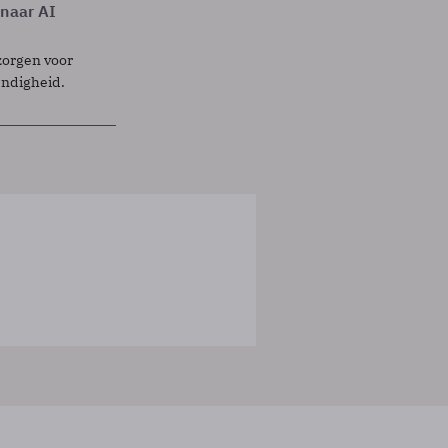
 naar AI
zorgen voor
endigheid.