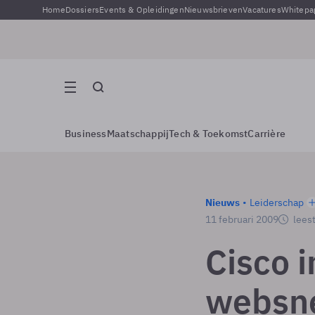
Home
Dossiers
Events & Opleidingen
Nieuwsbrieven
Vacatures
Whitepa
Business
Maatschappij
Tech & Toekomst
Carrière
Nieuws
Leiderschap
11 februari 2009
leest
Cisco 
websn