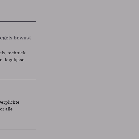
 regels bewust
els, techniek
 dagelijkse
verplichte
r alle
.