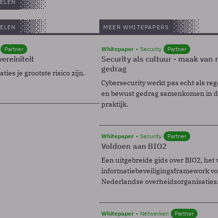
ELEN
ELEN
MEER WHITEPAPERS
Partner
Whitepaper
Security
Partner
ereiniteit
Security als cultuur - maak van
gedrag
ies je grootste risico zijn.
Cybersecurity werkt pas echt als reg
en bewust gedrag samenkomen in de
praktijk.
Whitepaper
Security
Partner
Voldoen aan BIO2
Een uitgebreide gids over BIO2, het 
informatiebeveiligingsframework voo
Nederlandse overheidsorganisaties
Whitepaper
Netwerken
Partner