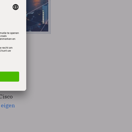
ld.
ver 60
steld.
Cisco
s
eigen