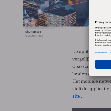
Shutterstock
© Shutterstock
De applicatie stel
vergelijking te m
Cisco zegt op bas
landen een gemidd
Het mobiele netwe
stelt de applicati
site
.