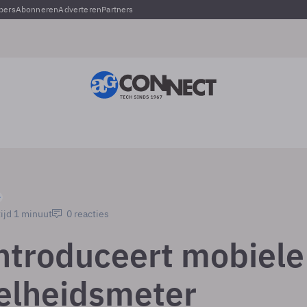
pers
Abonneren
Adverteren
Partners
ijd 1 minuut
0 reacties
introduceert mobiele
elheidsmeter