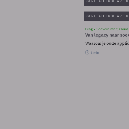
GERELATEERDE ARTIK
GERELATEERDE ARTIK
Blog
Soevereinteit, Cloud
Van legacy naar soev
Waarom je oude applicat
1 min