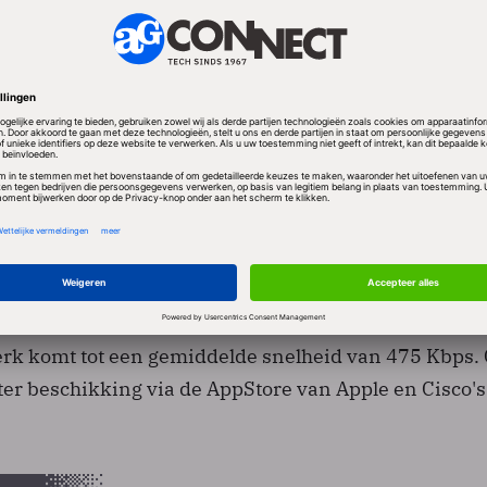
t de gebruikers van deze toestellen ook in staat een
aken met de metingen van anderen over de hele were
is van ervaringen van 42.000 gebruikers verspreid o
elde WiFi-snelheid van 1153 Kbps te hebben vastge
rk komt tot een gemiddelde snelheid van 475 Kbps. 
e ter beschikking via de AppStore van Apple en Cisco'