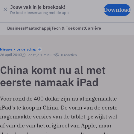
Jouw vak in je broekzak!
Download
De beste leeservaring met de app
Business
Maatschappij
Tech & Toekomst
Carrière
Nieuws
Leiderschap
26 april 2010
leestijd 1 minuut
0 reacties
China komt nu al met
eerste namaak iPad
Voor rond de 400 dollar zijn nu al nagemaakte
iPad’s te koop in China. De vorm van de eerste
nagemaakte versies van de tablet-pc wijkt wel
af van die van het origineel van Apple, maar