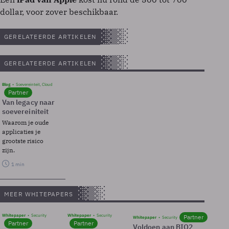
dollar, voor zover beschikbaar.
GERELATEERDE ARTIKELEN
GERELATEERDE ARTIKELEN
Blog
Soevereinteit, Cloud
Partner
Van legacy naar
soevereiniteit
Waarom je oude
applicaties je
grootste risico
zijn.
1 min
MEER WHITEPAPERS
Whitepaper
Security
Whitepaper
Security
Partner
Whitepaper
Security
Partner
Partner
Voldoen aan BIO2