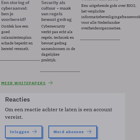
Een storing of
Security als
Een uitgebreide gids over BIO2,
cyberaanval:
cultuur - maak
het verplichte
ben je
van regels
informatiebeveiligingsframewor
voorbereid?
bewust gedrag
voor alle Nederlandse
Ontdek hoe een
Cybersecurity
overheidsorganisaties.
goed
werkt pas echt als
calamiteitenplan
regels, techniek en
schade beperkt en
bewust gedrag
herstel versnelt.
samenkomen in de
dagelijkse
praktijk.
MEER WHITEPAPERS
Reacties
Om een reactie achter te laten is een account
vereist.
Inloggen
Word abonnee