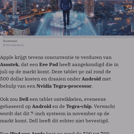
Shutterstock
© Shutterstock
Apple krijgt tevens concurrentie te verduren van
Asustek
, dat een
Eee Pad
heeft aangekondigd die in
juli op de markt komt. Deze tablet-pc zal rond de
500 dollar kosten en draaien onder
Android
met
behulp van een
Nvidia Tegra-processor
.
Ook zou
Dell
een tablet ontwikkelen, eveneens
gebaseerd op
Android
en de
Tegra-chip
. Verwacht
wordt dat dit 7-inch systeem in november op de
markt komt. Dell heeft dit echter niet bevestigd.
Een
iPad van Apple
kost nu rond de 500 tot 700