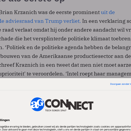
 Brian Krzanich was de eerste prominent
uit de
de adviesraad van Trump verliet.
In een verklaring sc
e raad verlaat omdat hij onder andere aandacht wil v
chade die het versplinterde politieke klimaat toebren
n. ‘Politiek en de politieke agenda hebben de belangr
rbouwen van de Amerikaanse productiesector aan de
chreef Kraznich in een tweet dat men niet moet aarz
prioriteit' te veroordelen. ‘Intel roept haar manage
etzelfde te doen.’
iële adviesraad zaten de bestuursvoorzitters van en
Amerikaanse bedrijven. Tesla-baas Elon Musk en Disn
r het een paar maanden terug al voor gezien. De rec
had te maken met wat Trump afgelopen weekend zei 