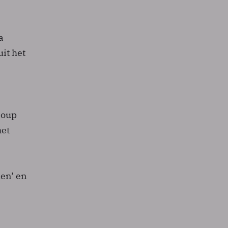
a
it het
Soup
het
en’ en