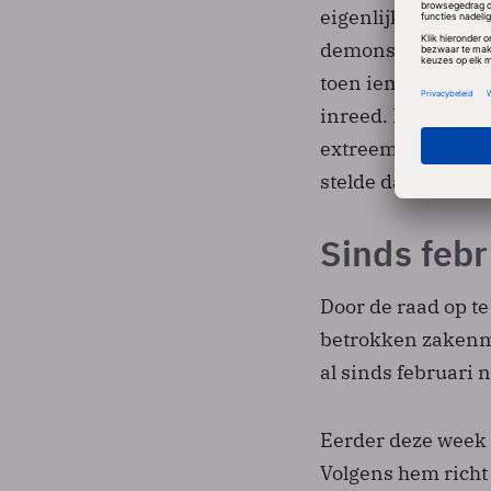
eigenlijk NIET zei
demonstratie in C
toen iemand met h
inreed. De opgest
extreemrechtse ge
stelde dat het ‘va
Sinds febr
Door de raad op t
betrokken zakenme
al sinds februari 
Eerder deze week 
Volgens hem richt