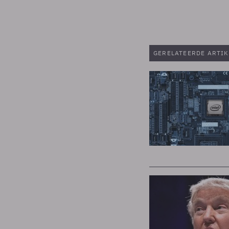
Meer i
Acc
powered by
Us
GERELATEERDE ARTIK
Managem