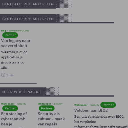
GERELATEERDE ARTIKELEN
GERELATEERDE ARTIKELEN
Blog
Soevereinteit, Cloud
Partner
Van legacy naar
soevereiniteit
Waarom je oude
applicaties je
grootste risico
zijn.
1 min
MEER WHITEPAPERS
Whitepaper
Security
Whitepaper
Security
Partner
Whitepaper
Security
Partner
Partner
Voldoen aan BIO2
Een storing of
Security als
Een uitgebreide gids over BIO2,
cyberaanval:
cultuur - maak
het verplichte
ben je
van regels
informatiebeveiligingsframewor