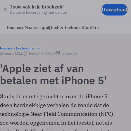
Jouw vak in je broekzak!
Download
De beste leeservaring met de app
Business
Maatschappij
Tech & Toekomst
Carrière
Nieuws
Leiderschap
14 maart 2011
leestijd 1 minuut
0 reacties
'Apple ziet af van
betalen met iPhone 5'
Sinds de eerste geruchten over de iPhone 5
doen hardnekkige verhalen de ronde dat de
technologie Near Field Communication (NFC)
zou worden opgenomen in het toestel, net als