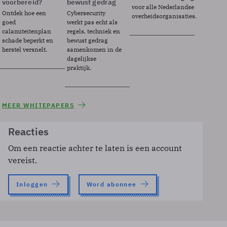
voorbereid?
bewust gedrag
voor alle Nederlandse
Ontdek hoe een
Cybersecurity
overheidsorganisaties.
goed
werkt pas echt als
calamiteitenplan
regels, techniek en
schade beperkt en
bewust gedrag
herstel versnelt.
samenkomen in de
dagelijkse
praktijk.
MEER WHITEPAPERS
Reacties
Om een reactie achter te laten is een account
vereist.
Inloggen
Word abonnee