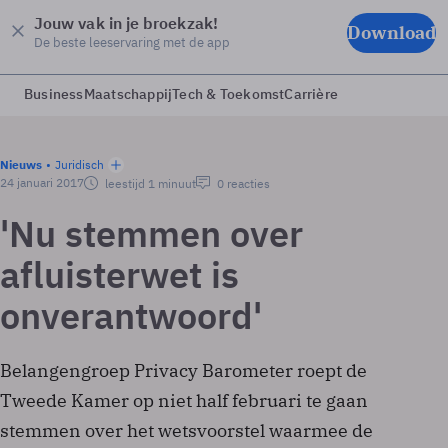
Jouw vak in je broekzak!
Download
De beste leeservaring met de app
Business
Maatschappij
Tech & Toekomst
Carrière
Nieuws
Juridisch
24 januari 2017
leestijd 1 minuut
0 reacties
'Nu stemmen over
afluisterwet is
onverantwoord'
Belangengroep Privacy Barometer roept de
Tweede Kamer op niet half februari te gaan
stemmen over het wetsvoorstel waarmee de