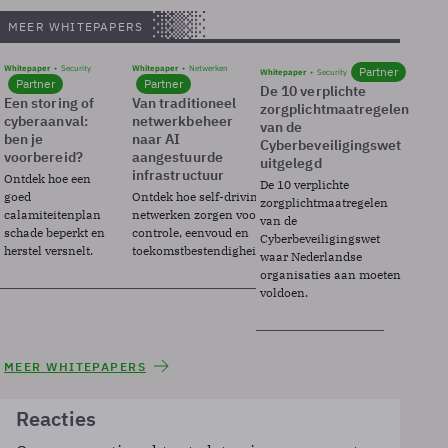
MEER WHITEPAPERS
Whitepaper
Security
Whitepaper
Netwerken
Partner
Whitepaper
Security
Partner
Partner
De 10 verplichte
Een storing of
Van traditioneel
zorgplichtmaatregelen
cyberaanval:
netwerkbeheer
van de
ben je
naar AI
Cyberbeveiligingswet
voorbereid?
aangestuurde
uitgelegd
infrastructuur
Ontdek hoe een
De 10 verplichte
goed
Ontdek hoe self-driving
zorgplichtmaatregelen
calamiteitenplan
netwerken zorgen voor
van de
schade beperkt en
controle, eenvoud en
Cyberbeveiligingswet
herstel versnelt.
toekomstbestendigheid.
waar Nederlandse
organisaties aan moeten
voldoen.
MEER WHITEPAPERS
Reacties