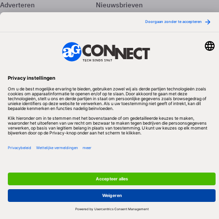
Adverteren
Nieuwsbrieven
Contact
Vacatures
Colofon
Whitepapers
Onze app
Privacyinstellingen
Volg ons
Redactionele partner
Algemene Voorwaarden & Copyrights
Privacy & Cookies