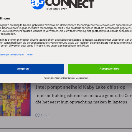
al van het hof adviseerde vorig jaar al de zaak terug
ELEN
Nieuws
Infrastructuur
Intel pompt snelheid Kaby Lake chips op
Intel onthulde gisteren een nieuwe generatie Co
die het eerst hun opwachting maken in laptops.
1 min