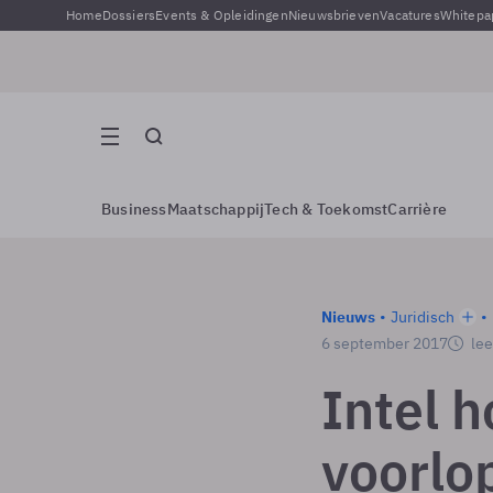
Home
Dossiers
Events & Opleidingen
Nieuwsbrieven
Vacatures
Whitepa
Business
Maatschappij
Tech & Toekomst
Carrière
Nieuws
Juridisch
6 september 2017
lee
Intel 
voorlop