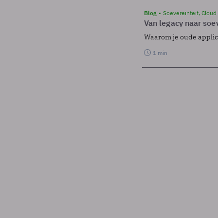
Blog
Soevereinteit, Cloud
Van legacy naar soev
Waarom je oude applicat
1 min