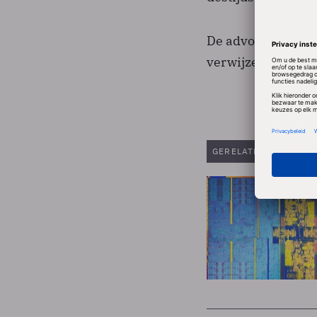
De advocaat-genera
verwijzen.
GERELATEERDE ARTIK