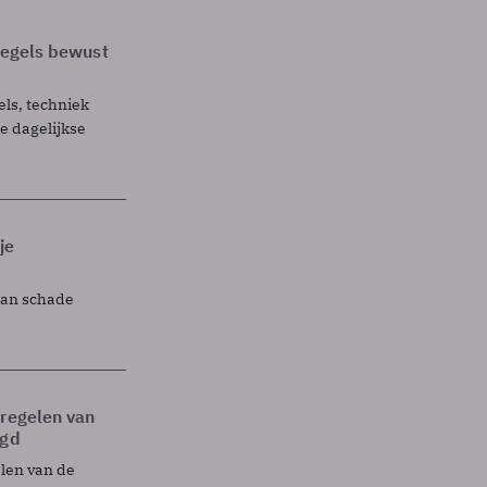
 regels bewust
els, techniek
 dagelijkse
je
lan schade
tregelen van
egd
elen van de