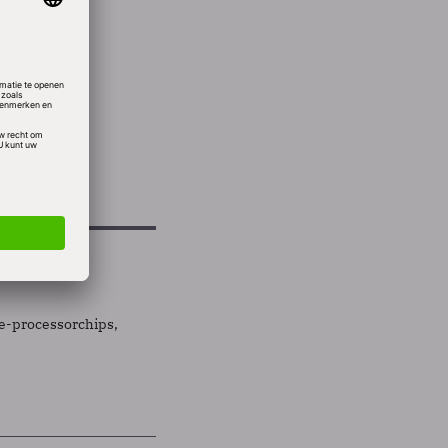
 te
re-processorchips,