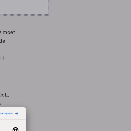
w moet
 de
rd.
ell,
s
 euro,