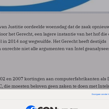
van Justitie oordeelde woensdag dat de zaak opnieu
r het Gerecht, een lagere instantie van het hof die
l in 2014 nog wegwuifde. Het Gerecht heeft destijds
n onrechte niet alle argumenten van Intel geanalysee
2002 en 2007 kortingen aan computerfabrikanten als D
, die moesten beloven geen zaken te doen met Intel
nt Advanced Micro Devices (AMD). De
ond in Brussel legde een boete op van 1,06 miljard
rdbedrag.