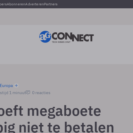
pers
Abonneren
Adverteren
Partners
Europa
stijd 1 minuut
0 reacties
hoeft megaboete
ig niet te betalen