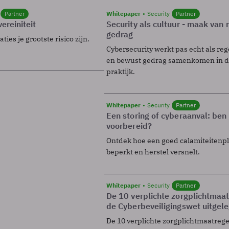
Partner
Whitepaper
Security
Partner
ereiniteit
Security als cultuur - maak van
gedrag
ies je grootste risico zijn.
Cybersecurity werkt pas echt als reg
en bewust gedrag samenkomen in de
praktijk.
Whitepaper
Security
Partner
Een storing of cyberaanval: ben 
voorbereid?
Ontdek hoe een goed calamiteitenp
beperkt en herstel versnelt.
Whitepaper
Security
Partner
De 10 verplichte zorgplichtmaa
de Cyberbeveiligingswet uitgel
De 10 verplichte zorgplichtmaatreg