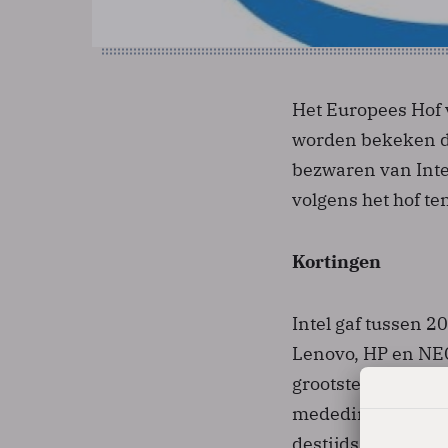
Het Europees Hof 
worden bekeken doo
bezwaren van Inte
volgens het hof te
Kortingen
Intel gaf tussen 
Lenovo, HP en NEC
grootste concurre
mededingingswaakh
destijds een reco