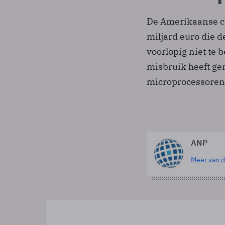
De Amerikaanse ch
miljard euro die 
voorlopig niet te 
misbruik heeft ge
microprocessoren
ANP
Meer van d