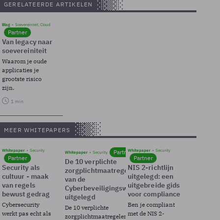
GERELATEERDE ARTIKELEN
Blog
Soevereinteit, Cloud
Partner
Van legacy naar
soevereiniteit
Waarom je oude
applicaties je
grootste risico
zijn.
1 min
MEER WHITEPAPERS
Whitepaper
Security
Whitepaper
Security
Partner
Whitepaper
Security
Partner
Partner
De 10 verplichte
Security als
NIS 2-richtlijn
zorgplichtmaatregelen
cultuur - maak
uitgelegd: een
van de
van regels
uitgebreide gids
Cyberbeveiligingswet
bewust gedrag
voor compliance
uitgelegd
Cybersecurity
Ben je compliant
De 10 verplichte
werkt pas echt als
met de NIS 2-
zorgplichtmaatregelen