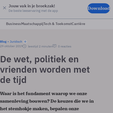
Jouw vak in je broekzak!
Download
De beste leeservaring met de app
Business
Maatschappij
Tech & Toekomst
Carrière
Blog
Juridisch
29 oktober 2019
leestijd 2 minuten
0 reacties
De wet, politiek en
vrienden worden met
de tijd
Waar is het fundament waarop we onze
samenleving bouwen? De keuzes die we in
het stemhokje maken, bepalen onze