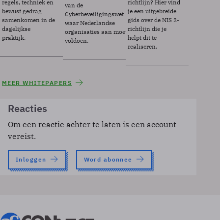
regels, techniek en
richtlijn? Hier vind
van de
bewust gedrag
je een uitgebreide
Cyberbeveiligingswet
samenkomen in de
gids over de NIS 2-
waar Nederlandse
dagelijkse
richtlijn die je
organisaties aan moeten
praktijk.
helpt dit te
voldoen.
realiseren.
MEER WHITEPAPERS
Reacties
Om een reactie achter te laten is een account
vereist.
Inloggen
Word abonnee