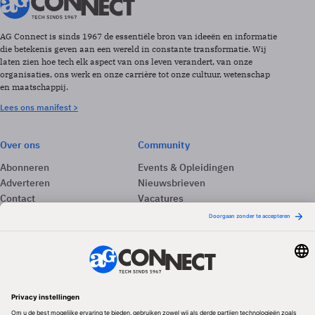
AG Connect is sinds 1967 de essentiële bron van ideeën en informatie
die betekenis geven aan een wereld in constante transformatie. Wij
laten zien hoe tech elk aspect van ons leven verandert, van onze
organisaties, ons werk en onze carrière tot onze cultuur, wetenschap
en maatschappij.
Lees ons manifest >
Over ons
Community
Abonneren
Events & Opleidingen
Adverteren
Nieuwsbrieven
Contact
Vacatures
Colofon
Whitepapers
Onze app
Privacyinstellingen
Volg ons