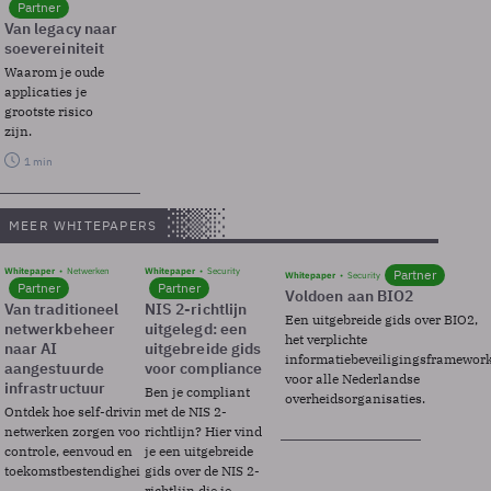
Partner
Van legacy naar
soevereiniteit
Waarom je oude
applicaties je
grootste risico
zijn.
1 min
MEER WHITEPAPERS
Whitepaper
Netwerken
Whitepaper
Security
Partner
Whitepaper
Security
Partner
Partner
Voldoen aan BIO2
Van traditioneel
NIS 2-richtlijn
Een uitgebreide gids over BIO2,
netwerkbeheer
uitgelegd: een
het verplichte
naar AI
uitgebreide gids
informatiebeveiligingsframewor
aangestuurde
voor compliance
voor alle Nederlandse
infrastructuur
Ben je compliant
overheidsorganisaties.
Ontdek hoe self-driving
met de NIS 2-
netwerken zorgen voor
richtlijn? Hier vind
controle, eenvoud en
je een uitgebreide
toekomstbestendigheid.
gids over de NIS 2-
richtlijn die je