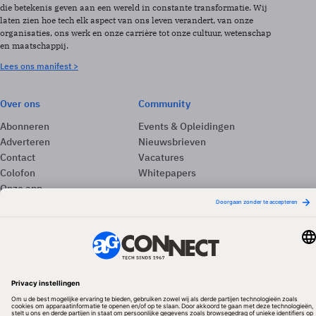
die betekenis geven aan een wereld in constante transformatie. Wij
laten zien hoe tech elk aspect van ons leven verandert, van onze
organisaties, ons werk en onze carrière tot onze cultuur, wetenschap
en maatschappij.
Lees ons manifest >
Over ons
Community
Abonneren
Events & Opleidingen
Adverteren
Nieuwsbrieven
Contact
Vacatures
Colofon
Whitepapers
Onze app
Privacyinstellingen
Volg ons
Redactionele partner