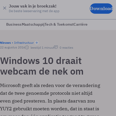
Jouw vak in je broekzak!
Download
De beste leeservaring met de app
Business
Maatschappij
Tech & Toekomst
Carrière
Nieuws
Infrastructuur
22 augustus 2016
leestijd 1 minuut
0 reacties
Windows 10 draait
webcam de nek om
Microsoft geeft als reden voor de verandering
dat de twee genoemde protocols niet altijd
even goed presteren. In plaats daarvan zou
YUY2 gebruikt moeten worden, dat in staat is