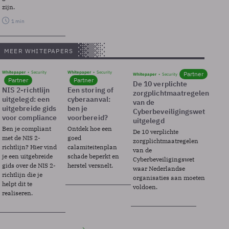
zijn.
1 min
MEER WHITEPAPERS
Whitepaper
Security
Whitepaper
Security
Partner
Whitepaper
Security
Partner
Partner
De 10 verplichte
NIS 2-richtlijn
Een storing of
zorgplichtmaatregelen
uitgelegd: een
cyberaanval:
van de
uitgebreide gids
ben je
Cyberbeveiligingswet
voor compliance
voorbereid?
uitgelegd
Ben je compliant
Ontdek hoe een
De 10 verplichte
met de NIS 2-
goed
zorgplichtmaatregelen
richtlijn? Hier vind
calamiteitenplan
van de
je een uitgebreide
schade beperkt en
Cyberbeveiligingswet
gids over de NIS 2-
herstel versnelt.
waar Nederlandse
richtlijn die je
organisaties aan moeten
helpt dit te
voldoen.
realiseren.