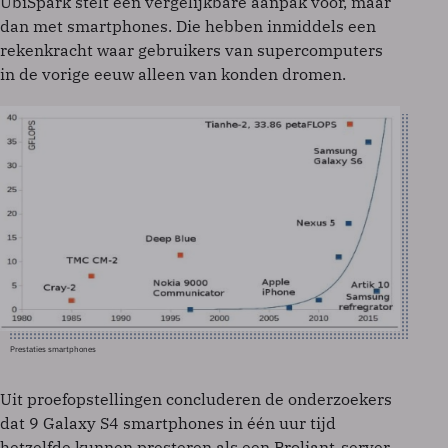
UbiSpark stelt een vergelijkbare aanpak voor, maar
dan met smartphones. Die hebben inmiddels een
rekenkracht waar gebruikers van supercomputers
in de vorige eeuw alleen van konden dromen.
Prestaties smartphones
Uit proefopstellingen concluderen de onderzoekers
dat 9 Galaxy S4 smartphones in één uur tijd
hetzelfde kunnen presteren als een Proliant-server