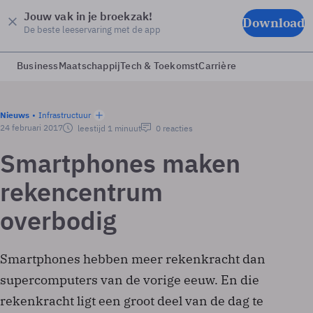
Jouw vak in je broekzak!
Download
De beste leeservaring met de app
Business
Maatschappij
Tech & Toekomst
Carrière
Nieuws
Infrastructuur
24 februari 2017
leestijd 1 minuut
0 reacties
Smartphones maken
rekencentrum
overbodig
Smartphones hebben meer rekenkracht dan
supercomputers van de vorige eeuw. En die
rekenkracht ligt een groot deel van de dag te