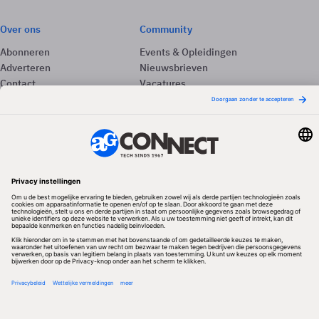
Over ons
Community
Abonneren
Events & Opleidingen
Adverteren
Nieuwsbrieven
Contact
Vacatures
Colofon
Whitepapers
Onze app
Privacyinstellingen
Volg ons
Redactionele partner
Algemene Voorwaarden & Copyrights
Privacy & Cookies