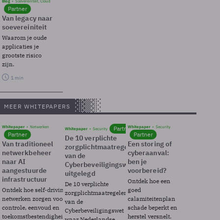
Blog
Soevereinteit, Cloud
Partner
Van legacy naar
soevereiniteit
Waarom je oude
applicaties je
grootste risico
zijn.
1 min
MEER WHITEPAPERS
Whitepaper
Netwerken
Whitepaper
Security
Partner
Whitepaper
Security
Partner
Partner
De 10 verplichte
Van traditioneel
Een storing of
zorgplichtmaatregelen
netwerkbeheer
cyberaanval:
van de
naar AI
ben je
Cyberbeveiligingswet
aangestuurde
voorbereid?
uitgelegd
infrastructuur
Ontdek hoe een
De 10 verplichte
Ontdek hoe self-driving
goed
zorgplichtmaatregelen
netwerken zorgen voor
calamiteitenplan
van de
controle, eenvoud en
schade beperkt en
Cyberbeveiligingswet
toekomstbestendigheid.
herstel versnelt.
waar Nederlandse