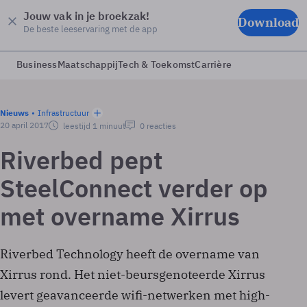
Jouw vak in je broekzak!
Download
De beste leeservaring met de app
Business
Maatschappij
Tech & Toekomst
Carrière
Nieuws
Infrastructuur
20 april 2017
leestijd 1 minuut
0 reacties
Riverbed pept
SteelConnect verder op
met overname Xirrus
Riverbed Technology heeft de overname van
Xirrus rond. Het niet-beursgenoteerde Xirrus
levert geavanceerde wifi-netwerken met high-