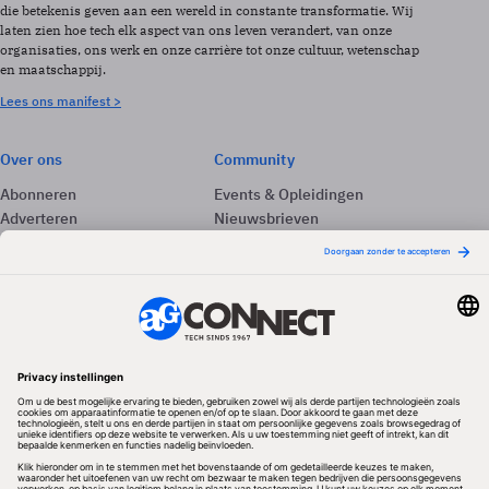
die betekenis geven aan een wereld in constante transformatie. Wij
laten zien hoe tech elk aspect van ons leven verandert, van onze
organisaties, ons werk en onze carrière tot onze cultuur, wetenschap
en maatschappij.
Lees ons manifest >
Over ons
Community
Abonneren
Events & Opleidingen
Adverteren
Nieuwsbrieven
Contact
Vacatures
Colofon
Whitepapers
Onze app
Privacyinstellingen
Volg ons
Redactionele partner