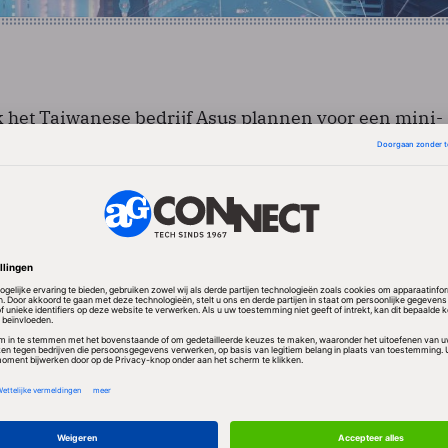
k het Taiwanese bedrijf Asus plannen voor een mini-
droid draait. Naar verluidt paste Dell het
 van Google aan voor gebruik met mobiele telefoons
evices (MID’s). Of en wanneer deze apparatuur op de
bekend.
eratie netbooks, waaronder de Eee PC van Asus, kon d
ezen uit een voorgeïnstalleerde versie van Linux of
nwoordig zijn verreweg de meeste mini-notebooks 
ust. Microsoft heeft aangekondigd dat Windows 7, d
ows Vista, ook geschikt is voor netbooks.