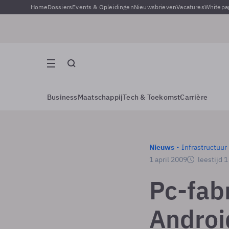
Home
Dossiers
Events & Opleidingen
Nieuwsbrieven
Vacatures
Whitepa
Business
Maatschappij
Tech & Toekomst
Carrière
Nieuws
Infrastructuur
1 april 2009
leestijd 
Pc-fab
Androi