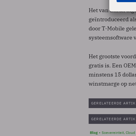
Het van Linux afge
geïntroduceerd al
door T-Mobile gele
systeemsoftware v
Het grootste voord
gratis is. Een OE
minstens 15 dollar
winstmarge op netb
GERELATEERDE ARTIK
GERELATEERDE ARTIK
Blog
Soevereinteit, Cloud