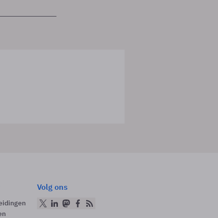
Volg ons
eidingen
en