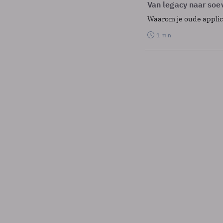
Van legacy naar soev
Waarom je oude applicat
1 min