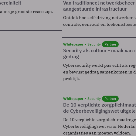
ereiniteit
Van traditioneel netwerkbeheer
aangestuurde infrastructuur
ies je grootste risico zijn.
Ontdek hoe self-driving netwerken 
controle, eenvoud en toekomstbest
Whitepaper
Security
Partner
Security als cultuur - maak van
gedrag
Cybersecurity werkt pas echt als reg
en bewust gedrag samenkomen in de
praktijk.
Whitepaper
Security
Partner
De 10 verplichte zorgplichtmaa
de Cyberbeveiligingswet uitgel
De 10 verplichte zorgplichtmaatreg
Cyberbeveiligingswet waar Nederla
organisaties aan moeten voldoen.