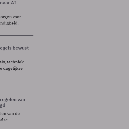
 naar AI
zorgen voor
endigheid.
 regels bewust
els, techniek
 dagelijkse
tregelen van
egd
elen van de
ndse