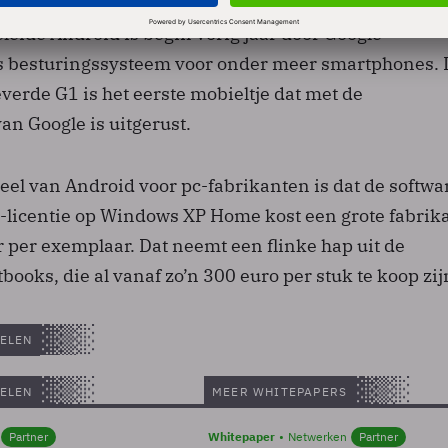
leide Android is begin vorig jaar door Google
s besturingssysteem voor onder meer smartphones. 
verde G1 is het eerste mobieltje dat met de
an Google is uitgerust.
eel van Android voor pc-fabrikanten is dat de softwa
M-licentie op Windows XP Home kost een grote fabrik
 per exemplaar. Dat neemt een flinke hap uit de
ooks, die al vanaf zo’n 300 euro per stuk te koop zij
ELEN
ELEN
MEER WHITEPAPERS
Partner
Whitepaper
Netwerken
Partner