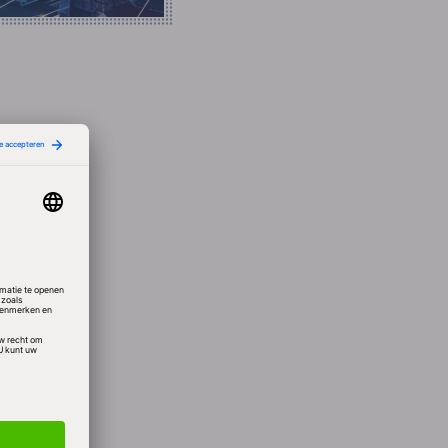
 en
 markt
e
met
e