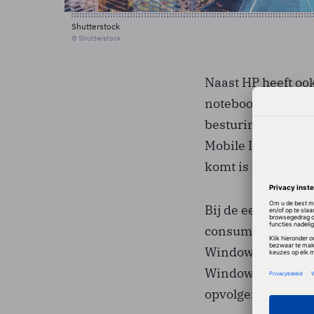
Shutterstock
© Shutterstock
Naast HP heeft oo
notebook die op An
besturingssysteem
Mobile Internet D
komt is nog niet 
Bij de eerste gen
consument vaak ki
Windows XP. Tege
Windows XP uitger
opvolger van Wind