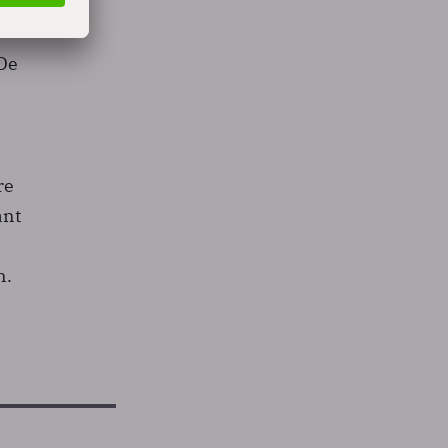
De
re
ant
n.