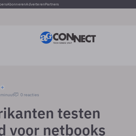
pers
Abonneren
Adverteren
Partners
1 minuut
0 reacties
rikanten testen
d voor netbooks