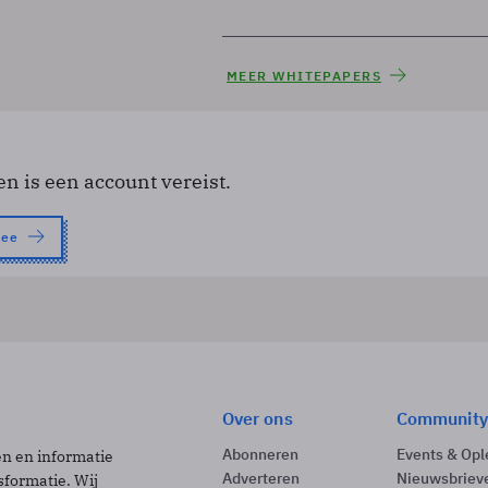
MEER WHITEPAPERS
en is een account vereist.
nee
Over ons
Community
Abonneren
Events & Opl
ën en informatie
Adverteren
Nieuwsbriev
sformatie. Wij