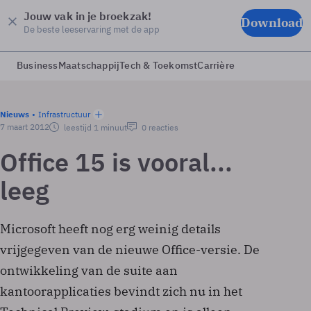
Jouw vak in je broekzak!
Download
De beste leeservaring met de app
Business
Maatschappij
Tech & Toekomst
Carrière
Nieuws
Infrastructuur
7 maart 2012
leestijd 1 minuut
0 reacties
Office 15 is vooral...
leeg
Microsoft heeft nog erg weinig details
vrijgegeven van de nieuwe Office-versie. De
ontwikkeling van de suite aan
kantoorapplicaties bevindt zich nu in het