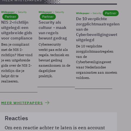
Whitepaper
Security
Whitepaper
Security
Partner
Whitepaper
Security
Partner
Partner
De 10 verplichte
NIS 2-richtlijn
Security als
zorgplichtmaatregelen
uitgelegd: een
cultuur - maak
van de
uitgebreide gids
van regels
Cyberbeveiligingswet
voor compliance
bewust gedrag
uitgelegd
Ben je compliant
Cybersecurity
De 10 verplichte
met de NIS 2-
werkt pas echt als
zorgplichtmaatregelen
richtlijn? Hier vind
regels, techniek en
van de
je een uitgebreide
bewust gedrag
Cyberbeveiligingswet
gids over de NIS 2-
samenkomen in de
waar Nederlandse
richtlijn die je
dagelijkse
organisaties aan moeten
helpt dit te
praktijk.
voldoen.
realiseren.
MEER WHITEPAPERS
Reacties
Om een reactie achter te laten is een account