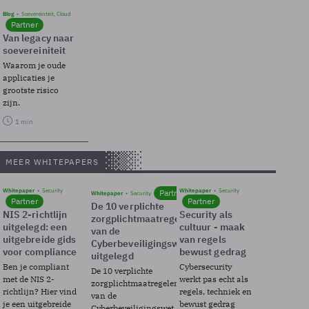
Blog
Soevereinteit, Cloud
Partner
Van legacy naar
soevereiniteit
Waarom je oude
applicaties je
grootste risico
zijn.
1 min
MEER WHITEPAPERS
Whitepaper
Security
Whitepaper
Security
Partner
Whitepaper
Security
Partner
Partner
De 10 verplichte
NIS 2-richtlijn
Security als
zorgplichtmaatregelen
uitgelegd: een
cultuur - maak
van de
uitgebreide gids
van regels
Cyberbeveiligingswet
voor compliance
bewust gedrag
uitgelegd
Ben je compliant
Cybersecurity
De 10 verplichte
met de NIS 2-
werkt pas echt als
zorgplichtmaatregelen
richtlijn? Hier vind
regels, techniek en
van de
je een uitgebreide
bewust gedrag
Cyberbeveiligingswet