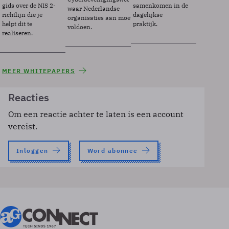
gids over de NIS 2-
samenkomen in de
waar Nederlandse
richtlijn die je
dagelijkse
organisaties aan moeten
helpt dit te
praktijk.
voldoen.
realiseren.
MEER WHITEPAPERS
Reacties
Om een reactie achter te laten is een account
vereist.
Inloggen
Word abonnee