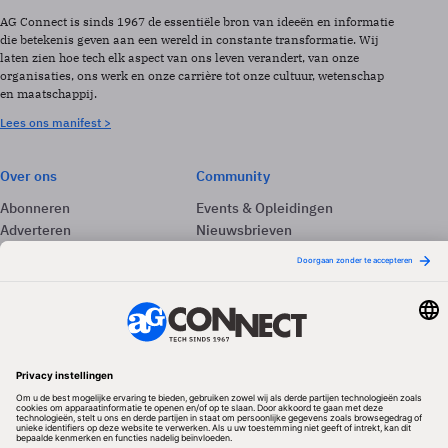
AG Connect is sinds 1967 de essentiële bron van ideeën en informatie
die betekenis geven aan een wereld in constante transformatie. Wij
laten zien hoe tech elk aspect van ons leven verandert, van onze
organisaties, ons werk en onze carrière tot onze cultuur, wetenschap
en maatschappij.
Lees ons manifest >
Over ons
Community
Abonneren
Events & Opleidingen
Adverteren
Nieuwsbrieven
Contact
Vacatures
Colofon
Whitepapers
Onze app
Privacyinstellingen
Volg ons