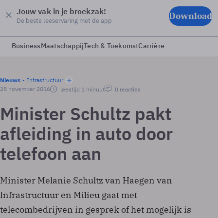
Jouw vak in je broekzak!
Download
De beste leeservaring met de app
Business
Maatschappij
Tech & Toekomst
Carrière
Nieuws
Infrastructuur
28 november 2016
leestijd 1 minuut
0 reacties
Minister Schultz pakt
afleiding in auto door
telefoon aan
Minister Melanie Schultz van Haegen van
Infrastructuur en Milieu gaat met
telecombedrijven in gesprek of het mogelijk is