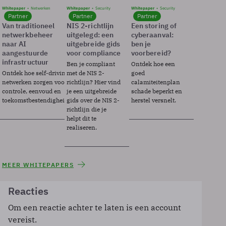
Whitepaper
Netwerken
Whitepaper
Security
Whitepaper
Security
Partner
Partner
Partner
Van traditioneel
NIS 2-richtlijn
Een storing of
netwerkbeheer
uitgelegd: een
cyberaanval:
naar AI
uitgebreide gids
ben je
aangestuurde
voor compliance
voorbereid?
infrastructuur
Ben je compliant
Ontdek hoe een
Ontdek hoe self-driving
met de NIS 2-
goed
netwerken zorgen voor
richtlijn? Hier vind
calamiteitenplan
controle, eenvoud en
je een uitgebreide
schade beperkt en
toekomstbestendigheid.
gids over de NIS 2-
herstel versnelt.
richtlijn die je
helpt dit te
realiseren.
MEER WHITEPAPERS
Reacties
Om een reactie achter te laten is een account
vereist.