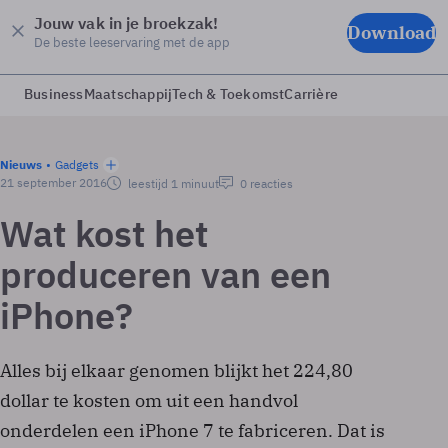
Jouw vak in je broekzak!
Download
De beste leeservaring met de app
Business
Maatschappij
Tech & Toekomst
Carrière
Nieuws
Gadgets
21 september 2016
leestijd 1 minuut
0 reacties
Wat kost het
produceren van een
iPhone?
Alles bij elkaar genomen blijkt het 224,80
dollar te kosten om uit een handvol
onderdelen een iPhone 7 te fabriceren. Dat is