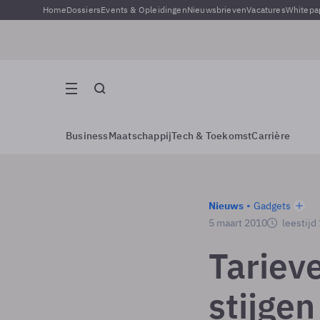
Home
Dossiers
Events & Opleidingen
Nieuwsbrieven
Vacatures
Whitepa
Business
Maatschappij
Tech & Toekomst
Carrière
Nieuws
Gadgets
5 maart 2010
leestijd
Tariev
stijge