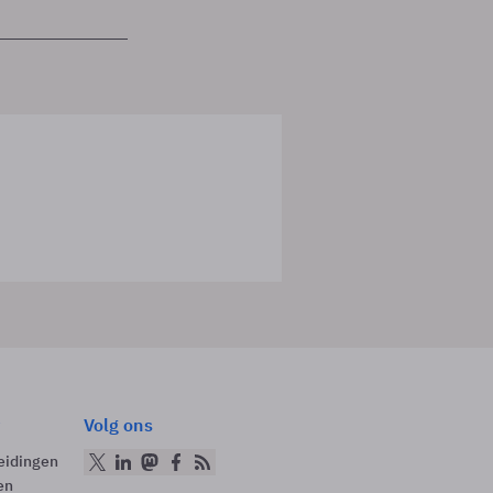
Volg ons
eidingen
en