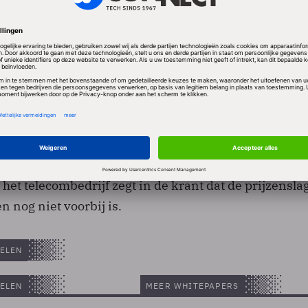
zet nodig te hebben om te kunnen investeren in ni
e en onderhoud. Met name de vraag naar grotere
 mobiel dataverkeer maakt nieuwe kapitaalinjecties 
ijk.
ziet de prijsverhoging als een inflatiecorrectie. Een
et telecombedrijf zegt in de krant dat de prijzensla
n nog niet voorbij is.
ELEN
ELEN
MEER WHITEPAPERS