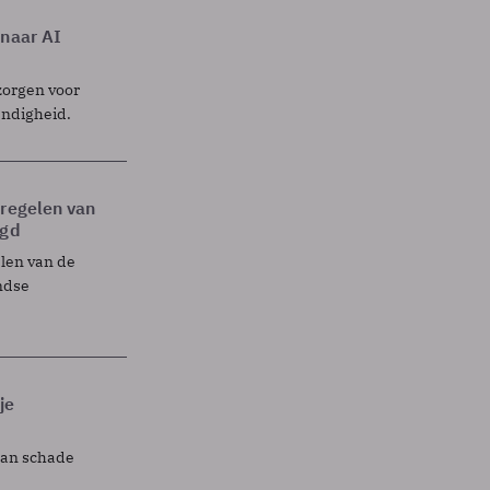
 naar AI
zorgen voor
endigheid.
tregelen van
egd
elen van de
ndse
je
lan schade