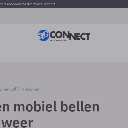
pers
Abonneren
Adverteren
Partners
 1 minuut
0 reacties
en mobiel bellen
n weer