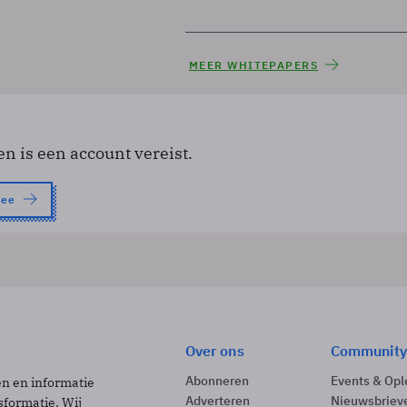
MEER WHITEPAPERS
en is een account vereist.
nee
Over ons
Community
Abonneren
Events & Opl
ën en informatie
Adverteren
Nieuwsbriev
sformatie. Wij