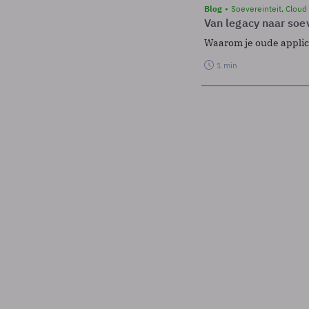
Blog
Soevereinteit, Cloud
Van legacy naar soev
Waarom je oude applicat
1 min