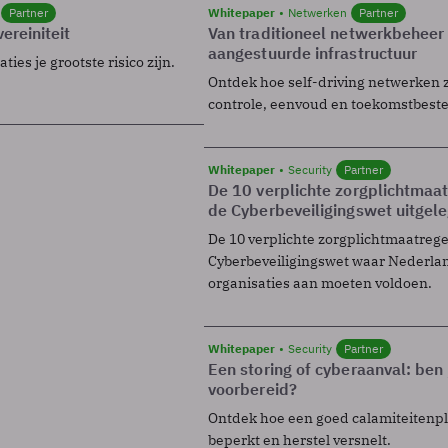
Partner
Whitepaper
Netwerken
Partner
ereiniteit
Van traditioneel netwerkbeheer
aangestuurde infrastructuur
ies je grootste risico zijn.
Ontdek hoe self-driving netwerken 
controle, eenvoud en toekomstbest
Whitepaper
Security
Partner
De 10 verplichte zorgplichtmaa
de Cyberbeveiligingswet uitgel
De 10 verplichte zorgplichtmaatreg
Cyberbeveiligingswet waar Nederla
organisaties aan moeten voldoen.
Whitepaper
Security
Partner
Een storing of cyberaanval: ben 
voorbereid?
Ontdek hoe een goed calamiteitenp
beperkt en herstel versnelt.