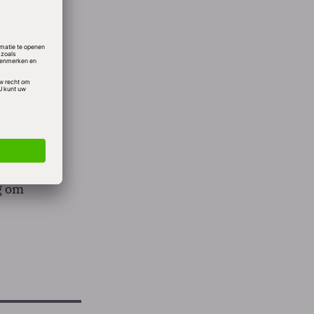
euwe
in het
g om