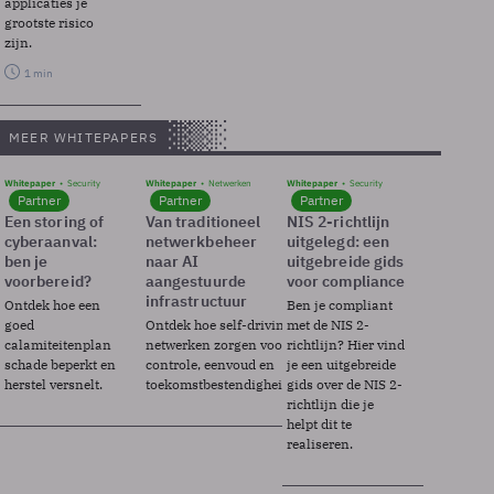
applicaties je
grootste risico
zijn.
1 min
MEER WHITEPAPERS
Whitepaper
Security
Whitepaper
Netwerken
Whitepaper
Security
Partner
Partner
Partner
Een storing of
Van traditioneel
NIS 2-richtlijn
cyberaanval:
netwerkbeheer
uitgelegd: een
ben je
naar AI
uitgebreide gids
voorbereid?
aangestuurde
voor compliance
infrastructuur
Ontdek hoe een
Ben je compliant
goed
Ontdek hoe self-driving
met de NIS 2-
calamiteitenplan
netwerken zorgen voor
richtlijn? Hier vind
schade beperkt en
controle, eenvoud en
je een uitgebreide
herstel versnelt.
toekomstbestendigheid.
gids over de NIS 2-
richtlijn die je
helpt dit te
realiseren.