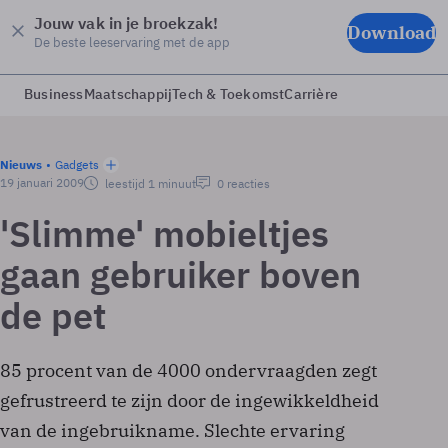
Jouw vak in je broekzak!
Download
De beste leeservaring met de app
Business
Maatschappij
Tech & Toekomst
Carrière
Nieuws
Gadgets
19 januari 2009
leestijd 1 minuut
0 reacties
'Slimme' mobieltjes
gaan gebruiker boven
de pet
85 procent van de 4000 ondervraagden zegt
gefrustreerd te zijn door de ingewikkeldheid
van de ingebruikname. Slechte ervaring