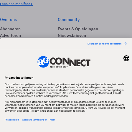
Lees ons manifest >
Over ons
Community
Abonneren
Events & Opleidingen
Adverteren
Nieuwsbrieven
Contact
Vacatures
Colofon
Whitepapers
Onze app
Privacyinstellingen
Volg ons
Redactionele partner
Algemene Voorwaarden & Copyrights