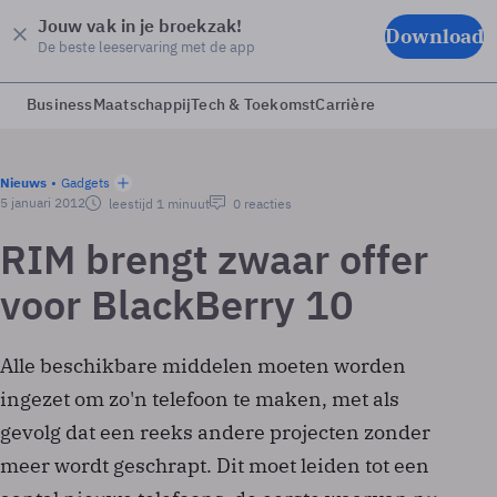
Jouw vak in je broekzak!
Download
De beste leeservaring met de app
Business
Maatschappij
Tech & Toekomst
Carrière
Nieuws
Gadgets
5 januari 2012
leestijd 1 minuut
0 reacties
RIM brengt zwaar offer
voor BlackBerry 10
Alle beschikbare middelen moeten worden
ingezet om zo'n telefoon te maken, met als
gevolg dat een reeks andere projecten zonder
meer wordt geschrapt. Dit moet leiden tot een