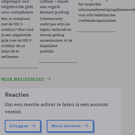
uitgelegd: een
cultuur - maak
het verplichte
uitgebreide gids
van regels
informatiebeveiligingsframewor
voor compliance
bewust gedrag
voor alle Nederlandse
Ben je compliant
Cybersecurity
overheidsorganisaties.
met de NIS 2-
werkt pas echt als
richtlijn? Hier vind
regels, techniek en
je een uitgebreide
bewust gedrag
gids over de NIS 2-
samenkomen in de
richtlijn die je
dagelijkse
helpt dit te
praktijk.
realiseren.
MEER WHITEPAPERS
Reacties
Om een reactie achter te laten is een account
vereist.
Inloggen
Word abonnee