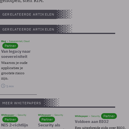
geholpen, stelt RIM.
GERELATEERDE ARTIKELEN
GERELATEERDE ARTIKELEN
Blog
Soevereinteit, Cloud
Partner
Van legacy naar
soevereiniteit
Waarom je oude
applicaties je
grootste risico
zijn.
1 min
MEER WHITEPAPERS
Whitepaper
Security
Whitepaper
Security
Partner
Whitepaper
Security
Partner
Partner
Voldoen aan BIO2
NIS 2-richtlijn
Security als
Een uitgebreide gids over BIO2,